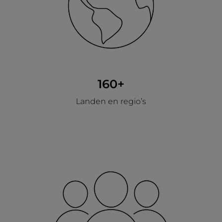
160+
Landen en regio’s