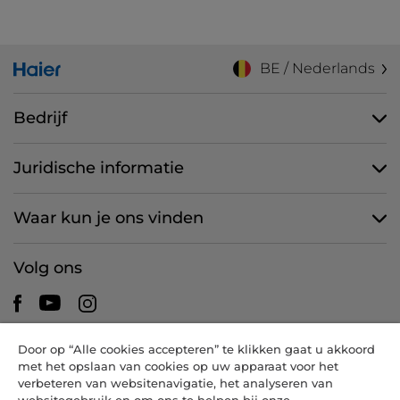
BE / Nederlands
Bedrijf
Juridische informatie
Waar kun je ons vinden
Volg ons
Door op “Alle cookies accepteren” te klikken gaat u akkoord
CANDY HOOVER GROUP S.r.I. - een eenpersoonsvennootschap -
met het opslaan van cookies op uw apparaat voor het
HOOFDKANTOOR: Via Comolli, 57 - 20861 Brugherio (MB) - Italië -
verbeteren van websitenavigatie, het analyseren van
ADMINISTRATIEVE KANTOREN: Via Privata Eden Fumagalli snc -