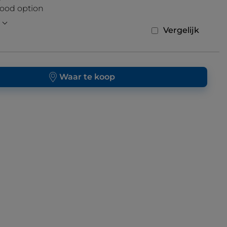
mood option
Vergelijk
Waar te koop