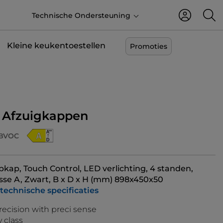
NL
Technische Ondersteuning
Kleine keukentoestellen
Promoties
l Afzuigkappen
BVOC
p, Touch Control, LED verlichting, 4 standen,
sse A, Zwart, B x D x H (mm) 898x450x50
 technische specificaties
recision with preci sense
 class