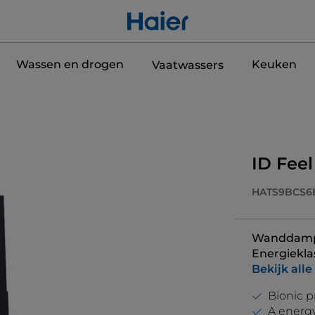
Wassen en drogen
Keuken
Vaatwassers
ID Fee
HATS9BCS6
Wanddampka
Energiekla
Bekijk alle
Bionic p
A energy