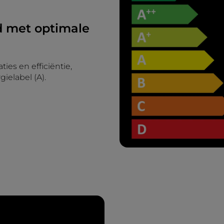
d met optimale
ies en efficiëntie,
ielabel (A).