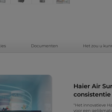
ies
Documenten
Het zou u kun
Haier Air S
consistentie
"Het innovatieve H
voor een gelijkmati