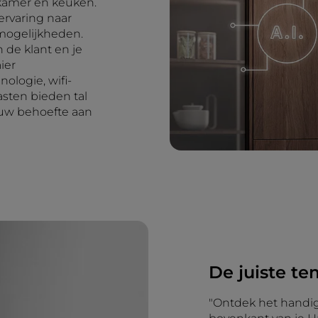
nkamer en keuken.
ervaring naar
mogelijkheden.
 de klant en je
ier
ologie, wifi-
asten bieden tal
jouw behoefte aan
De juiste te
"Ontdek het handig