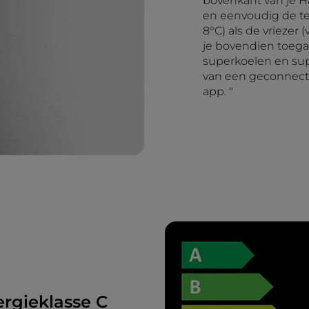
bovenkant van je H
en eenvoudig de te
8°C) als de vriezer (
je bovendien toegan
superkoelen en sup
van een geconnecte
app. "
ergieklasse C