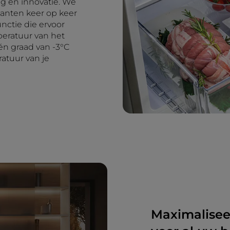
ng en innovatie. We
lanten keer op keer
unctie die ervoor
eratuur van het
n graad van -3°C
ratuur van je
Maximaliseer