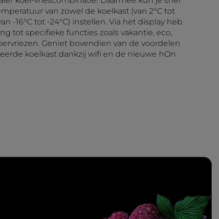
aier koel-vriescombinatie! Daarmee kun je snel
mperatuur van zowel de koelkast (van 2°C tot
van -16°C tot -24°C) instellen. Via het display heb
g tot specifieke functies zoals vakantie, eco,
ervriezen. Geniet bovendien van de voordelen
erde koelkast dankzij wifi en de nieuwe hOn