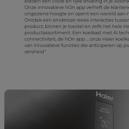
bieden een coole en rijke ervaring in je woo
Onze innovatieve hOn app verheft de klanten
ongeziene hoogte en opent een wereld aan 
Ontdek een eindeloze reeks interacties tussen
product, binnen je toestel en zelfs het hele Ha
productassortiment. Een koelkast met AI techn
connectiviteit, de hOn app ... onze Haier koelk
van innovatieve functies die anticiperen op 
versheid."