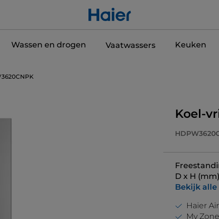
Wassen en drogen
Keuken
Vaatwassers
3620CNPK
Koel-v
HDPW3620
Freestandin
D x H (mm
Bekijk alle
Haier Ai
My Zone