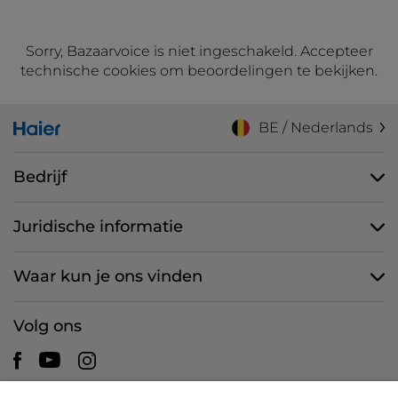
Sorry, Bazaarvoice is niet ingeschakeld. Accepteer
technische cookies om beoordelingen te bekijken.
BE / Nederlands
Bedrijf
Juridische informatie
Waar kun je ons vinden
Volg ons