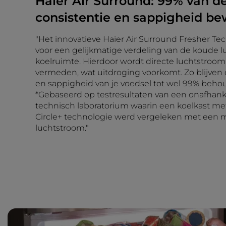
Haier Air Surround: 99% van d
consistentie en sappigheid be
"Het innovatieve Haier Air Surround Fresher Te
voor een gelijkmatige verdeling van de koude l
koelruimte. Hierdoor wordt directe luchtstroo
vermeden, wat uitdroging voorkomt. Zo blijven 
en sappigheid van je voedsel tot wel 99% beho
*Gebaseerd op testresultaten van een onafhanke
technisch laboratorium waarin een koelkast met
Circle+ technologie werd vergeleken met een 
luchtstroom."