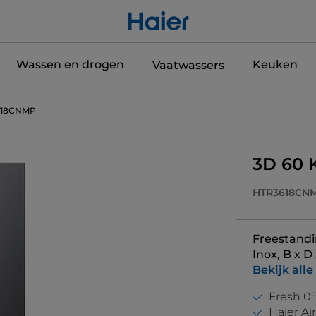
Wassen en drogen
Keuken
Vaatwassers
618CNMP
3D 60 
HTR3618CN
Freestandin
Inox, B x 
Bekijk alle
Fresh 0
Haier Ai