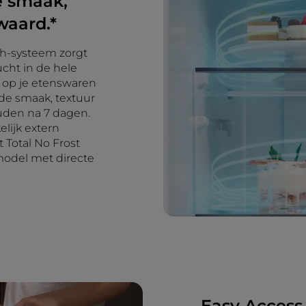
e smaak,
waard.*
ch-systeem zorgt
ucht in de hele
m op je etenswaren
de smaak, textuur
uden na 7 dagen.
lijk extern
 Total No Frost
model met directe
Easy Access-