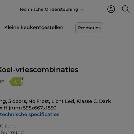
NL
Technische Ondersteuning
Kleine keukentoestellen
Promoties
Koel-vriescombinaties
MP
g, 3 doors, No Frost, Licht Led, Klasse C, Dark
D x H (mm) 595x667x1850
 technische specificaties
°C Zone
r Surround