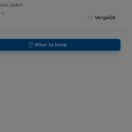
cess-laden
Vergelijk
Waar te koop