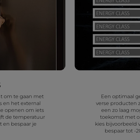
s
ënt om te gaan met
Een optimaal g
 en het external
verse producten z
g te openen om iets
een zo laag mog
jft de temperatuur
toekomst met on
t en bespaar je
kies bijvoorbeeld 
bespaar tot -2