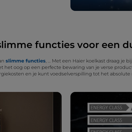
 slimme functies voor een
van
slimme functies
, … Met een Haier koelkast draag je b
et het oog op een perfecte bewaring van je verse product
ergiekosten en je kunt voedselverspilling tot het absol