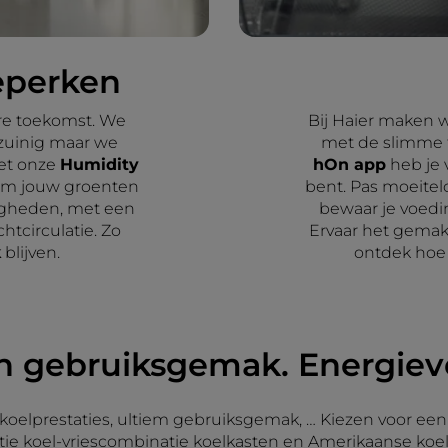
beperken
ere toekomst. We
Bij Haier maken w
zuinig maar we
met de slimme f
Met onze
Humidity
hOn app
heb je v
 om jouw groenten
bent. Pas moeitel
digheden, met een
bewaar je voed
tcirculatie. Zo
Ervaar het gema
k
blijven.
ontdek hoe 
n gebruiksgemak. Energiev
koelprestaties, ultiem gebruiksgemak, … Kiezen voor een
ie koel-vriescombinatie koelkasten en Amerikaanse koelka