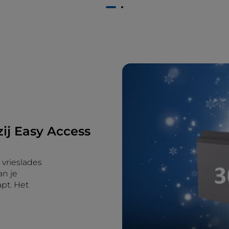
1
2
ij Easy Access
vrieslades
an je
apt. Het