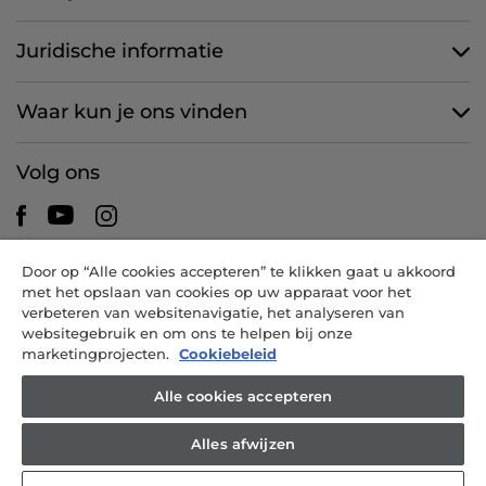
Juridische informatie
Waar kun je ons vinden
Volg ons
Door op “Alle cookies accepteren” te klikken gaat u akkoord
CANDY HOOVER GROUP S.r.I. - een eenpersoonsvennootschap -
met het opslaan van cookies op uw apparaat voor het
HOOFDKANTOOR: Via Comolli, 57 - 20861 Brugherio (MB) - Italië -
verbeteren van websitenavigatie, het analyseren van
ADMINISTRATIEVE KANTOREN: Via Privata Eden Fumagalli snc -
websitegebruik en om ons te helpen bij onze
20861 Brugherio (MB) en Via Trento nr. 20/A-22 - 20871 Vimercate
marketingprojecten.
Cookiebeleid
(MB) - Italië - Tel.: +39.039.2086.1 - Fax: +39.039.2086.237 -
Aandelenkapitaal € 35.000.000,00 volledig volgestort -
Alle cookies accepteren
Belastingnummer en inschrijvingsnummer Handelsregister van
Milaan-Monza-Brianza-Lodi 04666310158 - Btw-nr. 00786860965 -
Alles afwijzen
REA-nummer: MB-1033934 - Vergunning IT AEOF 211870 -