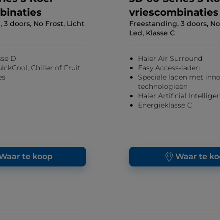
binaties
vriescombinaties
 3 doors, No Frost, Licht
Freestanding, 3 doors, No 
Led, Klasse C
sse D
Haier Air Surround
ckCool, Chiller of Fruit
Easy Access-laden
es
Speciale laden met inno
technologieën
Haier Artificial Intellige
Energieklasse C
Waar te koop
Waar te k