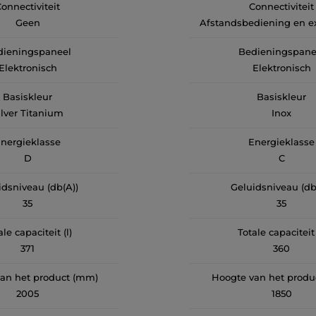
onnectiviteit
Connectiviteit
Geen
Afstandsbediening en ex
content (Wi-Fi + BLU
dieningspaneel
Bedieningspane
Elektronisch
Elektronisch
Basiskleur
Basiskleur
ilver Titanium
Inox
nergieklasse
Energieklasse
D
C
idsniveau (db(A))
Geluidsniveau (db
35
35
ale capaciteit (l)
Totale capaciteit 
371
360
an het product (mm)
Hoogte van het produ
2005
1850