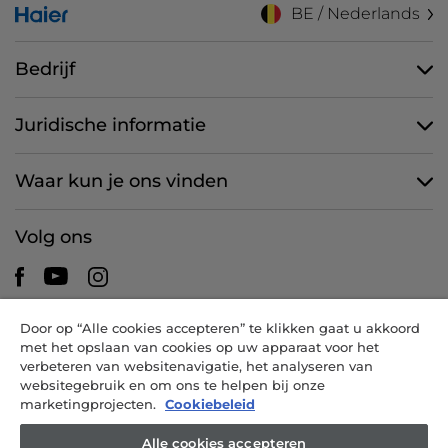
BE / Nederlands
Bedrijf
Juridische informatie
Waar kun je ons vinden
Volg ons
Door op “Alle cookies accepteren” te klikken gaat u akkoord
CANDY HOOVER GROUP S.r.I. - een eenpersoonsvennootschap -
met het opslaan van cookies op uw apparaat voor het
HOOFDKANTOOR: Via Comolli, 57 - 20861 Brugherio (MB) - Italië -
verbeteren van websitenavigatie, het analyseren van
ADMINISTRATIEVE KANTOREN: Via Privata Eden Fumagalli snc -
websitegebruik en om ons te helpen bij onze
20861 Brugherio (MB) en Via Trento nr. 20/A-22 - 20871 Vimercate
marketingprojecten.
Cookiebeleid
(MB) - Italië - Tel.: +39.039.2086.1 - Fax: +39.039.2086.237 -
Aandelenkapitaal € 35.000.000,00 volledig volgestort -
Alle cookies accepteren