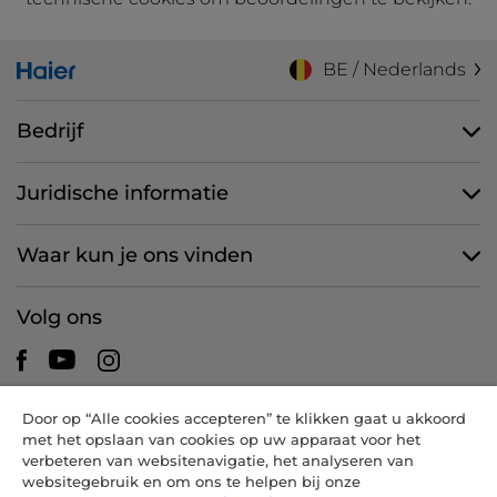
BE / Nederlands
Bedrijf
Juridische informatie
Waar kun je ons vinden
Volg ons
Door op “Alle cookies accepteren” te klikken gaat u akkoord
CANDY HOOVER GROUP S.r.I. - een eenpersoonsvennootschap -
met het opslaan van cookies op uw apparaat voor het
HOOFDKANTOOR: Via Comolli, 57 - 20861 Brugherio (MB) - Italië -
verbeteren van websitenavigatie, het analyseren van
ADMINISTRATIEVE KANTOREN: Via Privata Eden Fumagalli snc -
websitegebruik en om ons te helpen bij onze
20861 Brugherio (MB) en Via Trento nr. 20/A-22 - 20871 Vimercate