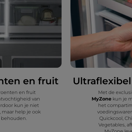
ten en fruit
Ultraflexibe
roenten en fruit
Met de exclus
tvochtigheid van
MyZone
kun je 
erdoor kun je niet
het compartim
, maar help je ook
voedingswaren 
e behouden.
Quickcool, Chi
Vegetables, a
MyZone lev