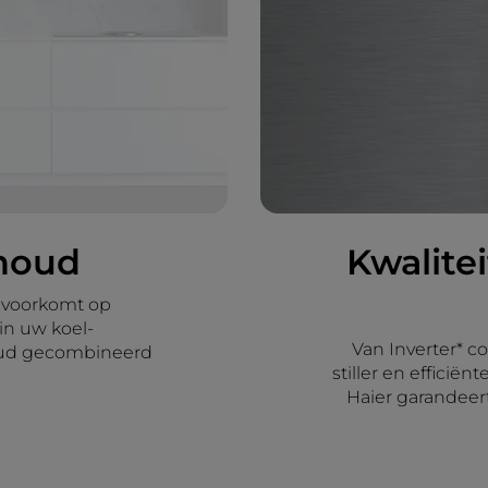
houd
Kwalitei
 voorkomt op
 in uw koel-
Van Inverter* c
oud gecombineerd
stiller en effici
Haier garandeer