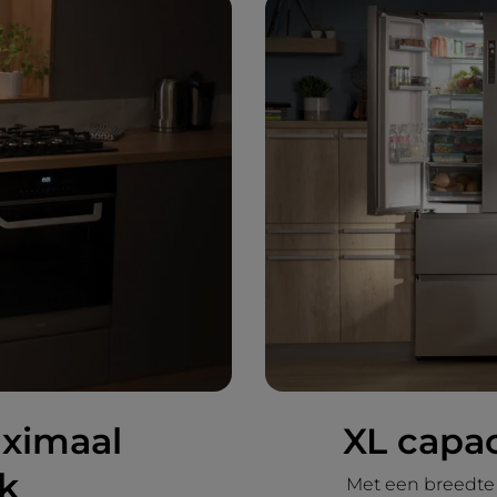
ximaal
XL capac
k
Met een breedte 