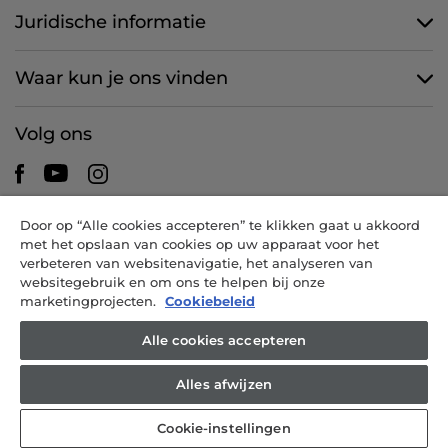
Juridische informatie
Waar kun je ons vinden
Volg ons
Door op “Alle cookies accepteren” te klikken gaat u akkoord
CANDY HOOVER GROUP S.r.I. - een eenpersoonsvennootschap -
met het opslaan van cookies op uw apparaat voor het
HOOFDKANTOOR: Via Comolli, 57 - 20861 Brugherio (MB) - Italië -
verbeteren van websitenavigatie, het analyseren van
ADMINISTRATIEVE KANTOREN: Via Privata Eden Fumagalli snc -
websitegebruik en om ons te helpen bij onze
20861 Brugherio (MB) en Via Trento nr. 20/A-22 - 20871 Vimercate
marketingprojecten.
Cookiebeleid
(MB) - Italië - Tel.: +39.039.2086.1 - Fax: +39.039.2086.237 -
Aandelenkapitaal € 35.000.000,00 volledig volgestort -
Alle cookies accepteren
Belastingnummer en inschrijvingsnummer Handelsregister van
Milaan-Monza-Brianza-Lodi 04666310158 - Btw-nr. 00786860965 -
Alles afwijzen
REA-nummer: MB-1033934 - Vergunning IT AEOF 211870 -
Onderneming onder beheer en coördinatie van Candy S.p.A.
Cookie-instellingen