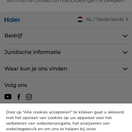
technische cookies om beoordelingen te bekijken.
NL / Nederlands
Bedrijf
Juridische informatie
Waar kun je ons vinden
Volg ons
Door op “Alle cookies accepteren” te klikken gaat u akkoord
CANDY HOOVER GROUP S.r.I. - een eenpersoonsvennootschap -
met het opslaan van cookies op uw apparaat voor het
HOOFDKANTOOR: Via Comolli, 57 - 20861 Brugherio (MB) - Italië -
verbeteren van websitenavigatie, het analyseren van
ADMINISTRATIEVE KANTOREN: Via Privata Eden Fumagalli snc -
websitegebruik en om ons te helpen bij onze