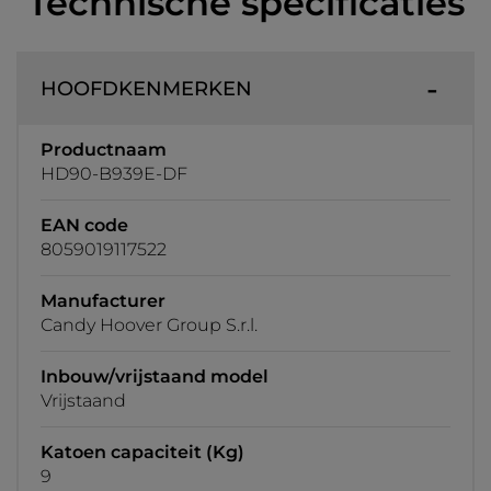
Technische specificaties
HOOFDKENMERKEN
Productnaam
HD90-B939E-DF
EAN code
8059019117522
Manufacturer
Candy Hoover Group S.r.l.
Inbouw/vrijstaand model
Vrijstaand
Katoen capaciteit (Kg)
9