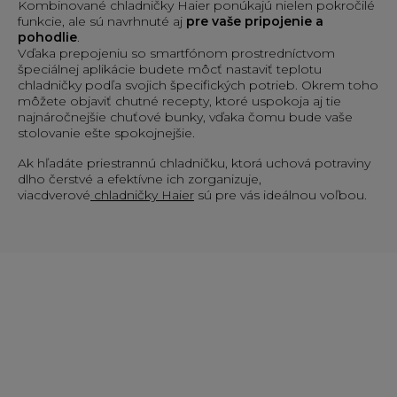
Kombinované chladničky Haier ponúkajú nielen pokročilé
funkcie, ale sú navrhnuté aj
pre vaše pripojenie a
pohodlie
.
Vďaka prepojeniu so smartfónom prostredníctvom
špeciálnej aplikácie budete môcť nastaviť teplotu
chladničky podľa svojich špecifických potrieb. Okrem toho
môžete objaviť chutné recepty, ktoré uspokoja aj tie
najnáročnejšie chuťové bunky, vďaka čomu bude vaše
stolovanie ešte spokojnejšie.
Ak hľadáte priestrannú chladničku, ktorá uchová potraviny
dlho čerstvé a efektívne ich zorganizuje,
viacdverové
chladničky Haier
sú pre vás ideálnou voľbou.