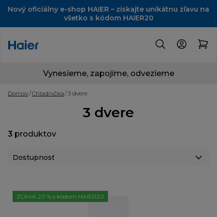
Nový oficiálny e-shop HAIER – získajte unikátnu zľavu na
všetko s kódom HAIER20
Vynesieme, zapojíme, odvezieme
Domov
Chladnička
3 dvere
3 dvere
3
produktov
ZĽAVA 20 % s kódom HAIER20