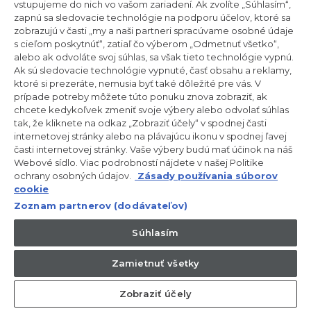
vstupujeme do nich vo vašom zariadení. Ak zvolíte „Súhlasím“,
zapnú sa sledovacie technológie na podporu účelov, ktoré sa
zobrazujú v časti „my a naši partneri spracúvame osobné údaje
Zostaňte v kontakte!
s cieľom poskytnúť“, zatiaľ čo výberom „Odmetnuť všetko“,
alebo ak odvoláte svoj súhlas, sa však tieto technológie vypnú.
Ak sú sledovacie technológie vypnuté, časť obsahu a reklamy,
Odoberajte náš newsletter
ktoré si prezeráte, nemusia byť také dôležité pre vás. V
prípade potreby môžete túto ponuku znova zobraziť, ak
chcete kedykoľvek zmeniť svoje výbery alebo odvolať súhlas
tak, že kliknete na odkaz „Zobraziť účely“ v spodnej časti
internetovej stránky alebo na plávajúcu ikonu v spodnej ľavej
CANDY HOOVER GROUP S.r.I. – Jednoosobová spol. s r.o. –
časti internetovej stránky. Vaše výbery budú mať účinok na náš
PRÁVNE SÍDLO SPOLOČNOSTI: Via Comolli, 57 – 20861 Brugherio
Webové sídlo. Viac podrobností nájdete v našej Politike
(MB) – Taliansko – ADMINISTRATÍVNE SÍDLA: Via Privata Eden
ochrany osobných údajov.
Zásady používania súborov
Fumagalli snc – 20861 Brugherio (MB) a Via Trento č. 20/A-22 –
20871 Vimercate (MB) – Taliansko – Tel.: +39.039.2086.1 – Fax:
cookie
+39.039.2086.237 – Základné imanie 35 000 000,00 € plne
Zoznam partnerov (dodávateľov)
splatené – Daňové identifikačné číslo a číslo zápisu v obchodnom
registri Miláno-Monza-Brianza-Lodi 04666310158 – DIČ
00786860965 – Identifikačné číslo obchodnej jednotky: MB-
Súhlasím
1033934 – Oprávnenie IT AEOF 211870 – Činnosť spoločnosti riadi a
koordinuje spoločnosť Candy S.p.A.
Zamietnuť všetky
SK / Slovensko
Zobraziť účely