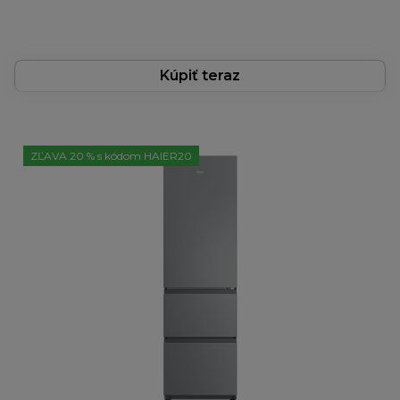
Kúpiť teraz
ZĽAVA 20 % s kódom HAIER20