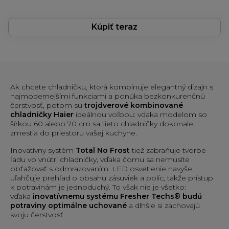
Kúpiť teraz
Ak chcete chladničku, ktorá kombinuje elegantný dizajn s
najmodernejšími funkciami a ponúka bezkonkurenčnú
čerstvosť, potom sú
trojdverové kombinované
chladničky Haier
ideálnou voľbou: vďaka modelom so
šírkou 60 alebo 70 cm sa tieto chladničky dokonale
zmestia do priestoru vašej kuchyne.
Inovatívny systém
Total No Frost
tiež zabraňuje tvorbe
ľadu vo vnútri chladničky, vďaka čomu sa nemusíte
obťažovať s odmrazovaním. LED osvetlenie navyše
uľahčuje prehľad o obsahu zásuviek a políc, takže prístup
k potravinám je jednoduchý. To však nie je všetko:
vďaka
inovatívnemu systému Fresher Techs®
budú
potraviny optimálne uchované
a dlhšie si zachovajú
svoju čerstvosť.