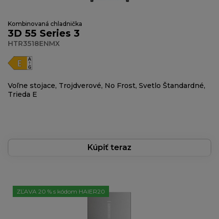
Kombinovaná chladnička
3D 55 Series 3
HTR3518ENMX
Voľne stojace, Trojdverové, No Frost, Svetlo Štandardné,
Trieda E
Kúpiť teraz
ZĽAVA 20 % s kódom HAIER20