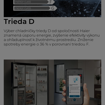
Trieda D
Výber chladničky triedy D od spoločnosti Haier
znamená úsporu energie, zvýšenie efektivity výkonu
a ohľaduplnosť k životnému prostrediu. Zníženie
spotreby energie o 36 % v porovnaní triedou F.