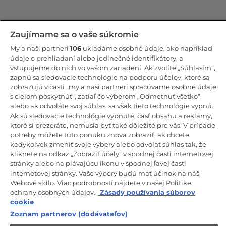
Zostaňte v kontakte!
Zaujímame sa o vaše súkromie
My a naši partneri
106
ukladáme osobné údaje, ako napríklad
Odoberajte náš newsletter
údaje o prehliadaní alebo jedinečné identifikátory, a
vstupujeme do nich vo vašom zariadení. Ak zvolíte „Súhlasím“,
zapnú sa sledovacie technológie na podporu účelov, ktoré sa
zobrazujú v časti „my a naši partneri spracúvame osobné údaje
s cieľom poskytnúť“, zatiaľ čo výberom „Odmetnuť všetko“,
alebo ak odvoláte svoj súhlas, sa však tieto technológie vypnú.
CANDY HOOVER GROUP S.r.I. – Jednoosobová spol. s r.o. –
PRÁVNE SÍDLO SPOLOČNOSTI: Via Comolli, 57 – 20861 Brugherio
Ak sú sledovacie technológie vypnuté, časť obsahu a reklamy,
(MB) – Taliansko – ADMINISTRATÍVNE SÍDLA: Via Privata Eden
ktoré si prezeráte, nemusia byť také dôležité pre vás. V prípade
Fumagalli snc – 20861 Brugherio (MB) a Via Trento č. 20/A-22 –
potreby môžete túto ponuku znova zobraziť, ak chcete
20871 Vimercate (MB) – Taliansko – Tel.: +39.039.2086.1 – Fax:
+39.039.2086.237 – Základné imanie 35 000 000,00 € plne splatené
kedykoľvek zmeniť svoje výbery alebo odvolať súhlas tak, že
– Daňové identifikačné číslo a číslo zápisu v obchodnom registri
kliknete na odkaz „Zobraziť účely“ v spodnej časti internetovej
Miláno-Monza-Brianza-Lodi 04666310158 – DIČ 00786860965 –
stránky alebo na plávajúcu ikonu v spodnej ľavej časti
Identifikačné číslo obchodnej jednotky: MB-1033934 – Oprávnenie IT
internetovej stránky. Vaše výbery budú mať účinok na náš
AEOF 211870 – Činnosť spoločnosti riadi a koordinuje spoločnosť
Candy S.p.A.
Webové sídlo. Viac podrobností nájdete v našej Politike
ochrany osobných údajov.
Zásady používania súborov
SK / Slovensko
cookie
Zoznam partnerov (dodávateľov)