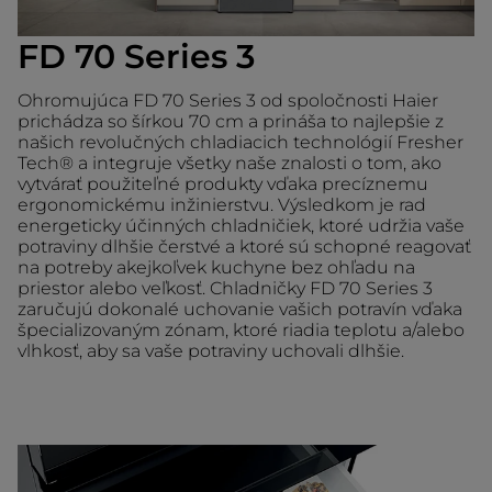
FD 70 Series 3
Ohromujúca FD 70 Series 3 od spoločnosti Haier
prichádza so šírkou 70 cm a prináša to najlepšie z
našich revolučných chladiacich technológií Fresher
Tech® a integruje všetky naše znalosti o tom, ako
vytvárať použiteľné produkty vďaka precíznemu
ergonomickému inžinierstvu. Výsledkom je rad
energeticky účinných chladničiek, ktoré udržia vaše
potraviny dlhšie čerstvé a ktoré sú schopné reagovať
na potreby akejkoľvek kuchyne bez ohľadu na
priestor alebo veľkosť. Chladničky FD 70 Series 3
zaručujú dokonalé uchovanie vašich potravín vďaka
špecializovaným zónam, ktoré riadia teplotu a/alebo
vlhkosť, aby sa vaše potraviny uchovali dlhšie.