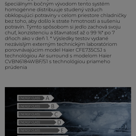
špeciálnym bočným vývodom tento systém
homogénne distribuuje studený vzduch
obklopujúci potraviny v celom priestore chladničky
bez toho, aby došlo k strate hmotnosti a sušeniu
potravín. Týmto spôsobom si jedlo zachová svoju
chuť, konzistenciu a šťavnatosť až o 99 %* po 7
dňoch ako v deň 1. * Výsledky testov vydané
nezávislým externým technickým laboratóriom
porovnávajúcim model Haier CFE735CSJ s
technológiou Air surround s modelom Haier
CVBN6184WBF/S1 s technológiou priameho
prúdenia