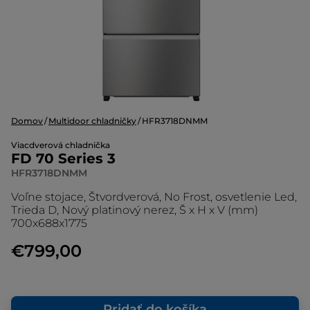
Domov
Multidoor chladničky
HFR3718DNMM
Viacdverová chladnička
FD 70 Series 3
HFR3718DNMM
Voľne stojace, Štvordverová, No Frost, osvetlenie Led,
Trieda D, Nový platinový nerez, Š x H x V (mm)
700x688x1775
€799,00
Pridať do košíka