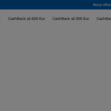
Nový ofic
CashBack až 600 Eur
CashBack až 300 Eur
CashBac