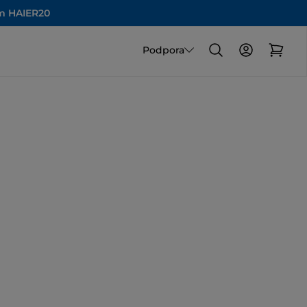
om HAIER20
Podpora