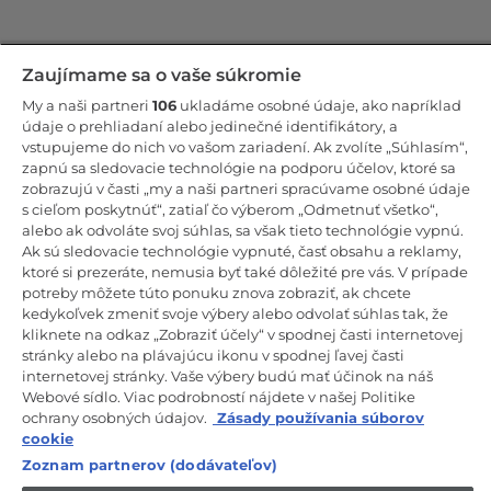
Zostaňte v kontakte!
Zaujímame sa o vaše súkromie
My a naši partneri
106
ukladáme osobné údaje, ako napríklad
Odoberajte náš newsletter
údaje o prehliadaní alebo jedinečné identifikátory, a
vstupujeme do nich vo vašom zariadení. Ak zvolíte „Súhlasím“,
zapnú sa sledovacie technológie na podporu účelov, ktoré sa
zobrazujú v časti „my a naši partneri spracúvame osobné údaje
s cieľom poskytnúť“, zatiaľ čo výberom „Odmetnuť všetko“,
alebo ak odvoláte svoj súhlas, sa však tieto technológie vypnú.
CANDY HOOVER GROUP S.r.I. – Jednoosobová spol. s r.o. –
PRÁVNE SÍDLO SPOLOČNOSTI: Via Comolli, 57 – 20861 Brugherio
Ak sú sledovacie technológie vypnuté, časť obsahu a reklamy,
(MB) – Taliansko – ADMINISTRATÍVNE SÍDLA: Via Privata Eden
ktoré si prezeráte, nemusia byť také dôležité pre vás. V prípade
Fumagalli snc – 20861 Brugherio (MB) a Via Trento č. 20/A-22 –
potreby môžete túto ponuku znova zobraziť, ak chcete
20871 Vimercate (MB) – Taliansko – Tel.: +39.039.2086.1 – Fax:
+39.039.2086.237 – Základné imanie 35 000 000,00 € plne splatené
kedykoľvek zmeniť svoje výbery alebo odvolať súhlas tak, že
– Daňové identifikačné číslo a číslo zápisu v obchodnom registri
kliknete na odkaz „Zobraziť účely“ v spodnej časti internetovej
Miláno-Monza-Brianza-Lodi 04666310158 – DIČ 00786860965 –
stránky alebo na plávajúcu ikonu v spodnej ľavej časti
Identifikačné číslo obchodnej jednotky: MB-1033934 – Oprávnenie IT
internetovej stránky. Vaše výbery budú mať účinok na náš
AEOF 211870 – Činnosť spoločnosti riadi a koordinuje spoločnosť
Candy S.p.A.
Webové sídlo. Viac podrobností nájdete v našej Politike
ochrany osobných údajov.
Zásady používania súborov
SK / Slovensko
cookie
Zoznam partnerov (dodávateľov)