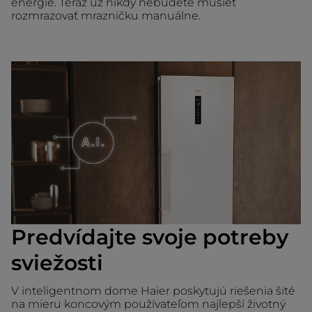
energie. Teraz už nikdy nebudete musieť
rozmrazovať mrazničku manuálne.
Predvídajte svoje potreby
sviežosti
V inteligentnom dome Haier poskytujú riešenia šité
na mieru koncovým používateľom najlepší životný