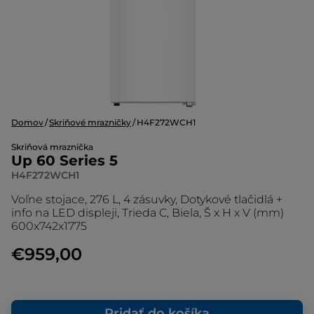
Domov
Skriňové mrazničky
H4F272WCH1
Skriňová mraznička
Up 60 Series 5
H4F272WCH1
Voľne stojace, 276 L, 4 zásuvky, Dotykové tlačidlá +
info na LED displeji, Trieda C, Biela, Š x H x V (mm)
600x742x1775
€959,00
Pridať do košíka