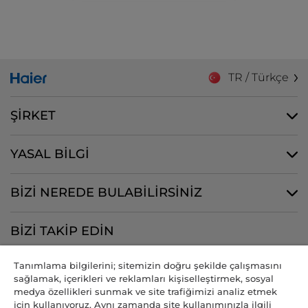
TR / Türkçe
ŞİRKET
YASAL BİLGİ
BİZİ NEREDE BULABİLİRSİNİZ
BİZİ TAKİP EDİN
Tanımlama bilgilerini; sitemizin doğru şekilde çalışmasını
sağlamak, içerikleri ve reklamları kişiselleştirmek, sosyal
medya özellikleri sunmak ve site trafiğimizi analiz etmek
CANDY HOOVER GROUP S.r.I. - Tek Hissedar - MERKEZİ OFİS: Via
için kullanıyoruz. Aynı zamanda site kullanımınızla ilgili