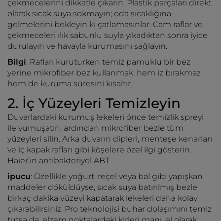
çekmecelerini dikkatle çıkarın. Plastik parçaları direkt
olarak sıcak suya sokmayın; oda sıcaklığına
gelmelerini bekleyin ki çatlamasınlar. Cam raflar ve
çekmeceleri ılık sabunlu suyla yıkadıktan sonra iyice
durulayın ve havayla kurumasını sağlayın.
Bilgi
: Rafları kuruturken temiz pamuklu bir bez
yerine mikrofiber bez kullanmak, hem iz bırakmaz
hem de kuruma süresini kısaltır.
2. İç Yüzeyleri Temizleyin
Duvarlardaki kurumuş lekeleri önce temizlik spreyi
ile yumuşatın, ardından mikrofiber bezle tüm
yüzeyleri silin. Arka duvarın dipleri, menteşe kenarları
ve iç kapak rafları gibi köşelere özel ilgi gösterin.
Haier’in antibakteriyel ABT
ipucu
: Özellikle yoğurt, reçel veya bal gibi yapışkan
maddeler döküldüyse, sıcak suya batırılmış bezle
birkaç dakika yüzeyi kapatarak lekeleri daha kolay
çıkarabilirsiniz. Pro teknolojisi buhar dolaşımını temiz
tutsa da, elzem noktalardaki kirleri manuel olarak