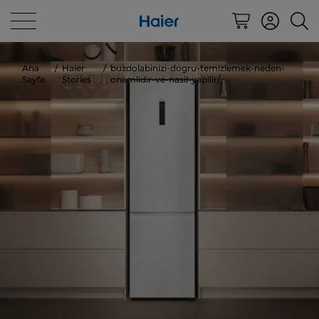
Ana
Haier
buzdolabinizi-dogru-temizlemek-neden-
Sayfa
Stories
onemlidir-ve-nasil-yapilir/