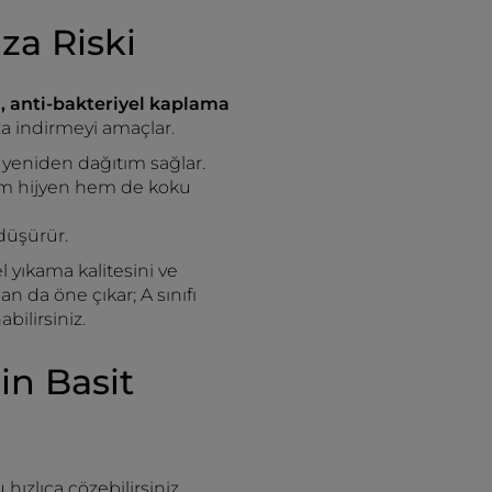
ıza Riski
 anti-bakteriyel kaplama
za indirmeyi amaçlar.
yeniden dağıtım sağlar.
hem hijyen hem de koku
 düşürür.
l yıkama kalitesini ve
an da öne çıkar; A sınıfı
bilirsiniz.
n Basit
zlıca çözebilirsiniz.