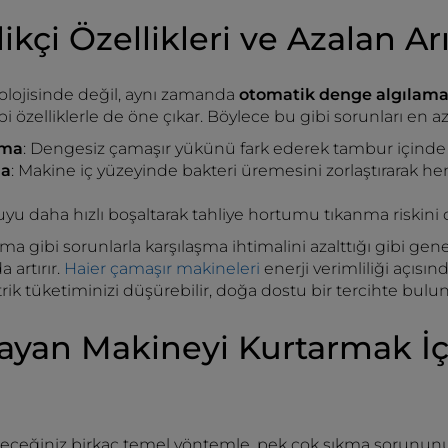
likçi Özellikleri ve Azalan Ar
nolojisinde değil, aynı zamanda
otomatik denge algılama,
bi özelliklerle de öne çıkar. Böylece bu gibi sorunları en a
ama
: Dengesiz çamaşır yükünü fark ederek tambur içinde 
ma
: Makine iç yüzeyinde bakteri üremesini zorlaştırarak 
Suyu daha hızlı boşaltarak tahliye hortumu tıkanma riskini
a gibi sorunlarla karşılaşma ihtimalini azalttığı gibi gene
 artırır.
Haier çamaşır makineleri
enerji verimliliği açısınd
rik tüketiminizi düşürebilir, doğa dostu bir tercihte buluna
yan Makineyi Kurtarmak İçi
eceğiniz birkaç temel yöntemle, pek çok sıkma sorununu hı