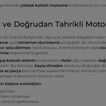
eşenlerinde
yüksek kaliteli malzeme
kullanarak bu tür m
ı ve Doğrudan Tahrikli Moto
n en önemli bileşenidir. Aşırı yük, elektrik dalgalanmaları
sına
veya
tamamen durmasına
yol açabilir. Bu durumda
ur asla dönmez
. Yanık kokusu, anormal titreşim veya
sıc
ervise
başvurmanız gerekir.
yış-kasnak sistemi
kullanılırken,
Haier
gibi markalar
doğr
nelir. Bu teknoloji,
kayış olmadan
tamburu doğrudan dönd
a az parça
barındırması sayesinde titreşim kontrolü iyile
a çamaşır makinesinin ömrünü uzatır.
n başlıca avantajları:
gürültü.
nların olmaması.
n ömürlü performans.