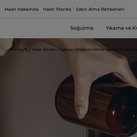
Haier Hakkında
Haier Stories
Satın Alma Rehberleri
Soğutma
Yıkama ve 
Ana Sayfa
Haier Stories
Çamaşır Makinesi Sıkma Yapmıyor mu? Ne