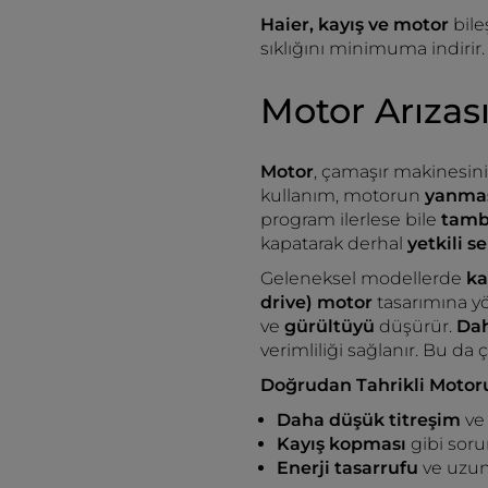
Haier, kayış ve motor
bil
sıklığını minimuma indirir.
Motor Arızas
Motor
, çamaşır makinesini
kullanım, motorun
yanma
program ilerlese bile
tamb
kapatarak derhal
yetkili s
Geleneksel modellerde
ka
drive) motor
tasarımına yö
ve
gürültüyü
düşürür.
Dah
verimliliği sağlanır. Bu d
Doğrudan Tahrikli Motoru
Daha düşük titreşim
ve 
Kayış kopması
gibi soru
Enerji tasarrufu
ve uzu