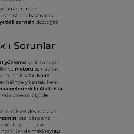
de
tamburun hiç
kontrollerle başlayarak
yetkili servisin
desteğini
lı Sorunlar
ırı yükleme
gelir. Örneğin
ler ve
motoru
aşırı zorlar.
nü de kısaltır.
Kalın
iler hâlinde yıkamak, hem
akinelerindeki Akıllı Yük
 riskini önemli ölçüde
enin yüksek devirde aşırı
resinin
iptal olmasına
izliği tespit eder ve
ndirir. Siz de makineyi
su