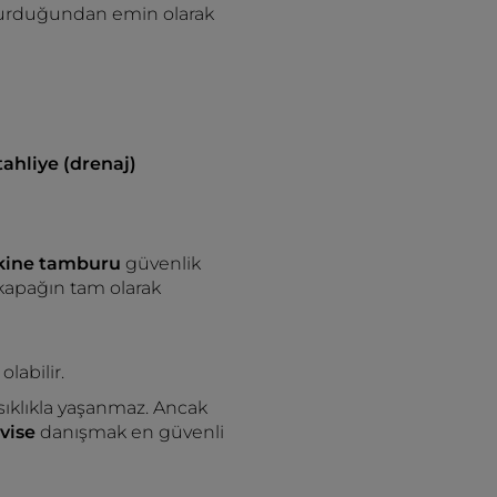
 oturduğundan emin olarak
tahliye (drenaj)
ine tamburu
güvenlik
 kapağın tam olarak
labilir.
 sıklıkla yaşanmaz. Ancak
rvise
danışmak en güvenli