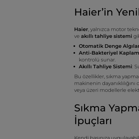
Haier’in Yeni
Haier
, yalnızca motor tek
ve
akıllı tahliye sistemi
gi
Otomatik Denge Algıl
Anti-Bakteriyel Kapla
kontrolü sunar.
Akıllı Tahliye Sistemi
: 
Bu özellikler, sıkma yapmam
makinenin dayanıklılığını da
veya üzeri modellerle elekt
Sıkma Yapma
İpuçları
Kendi başınıza uygulayabil