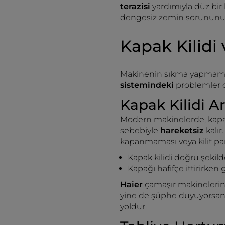
terazisi
yardımıyla düz bir
dengesiz zemin sorununu k
Kapak Kilidi 
Makinenin sıkma yapmamas
sistemindeki
problemler ol
Kapak Kilidi Ar
Modern makinelerde, kapak 
sebebiyle
hareketsiz
kalı
kapanmaması veya kilit parç
Kapak kilidi doğru şeki
Kapağı hafifçe ittirirken
Haier
çamaşır makineleri
yine de şüphe duyuyorsanız,
yoldur.