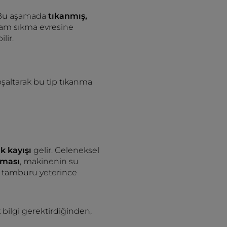
 Bu aşamada
tıkanmış,
gram sıkma evresine
lir.
şaltarak bu tip tıkanma
ik kayışı
gelir. Geleneksel
pması
, makinenin su
 tamburu yeterince
 bilgi gerektirdiğinden,