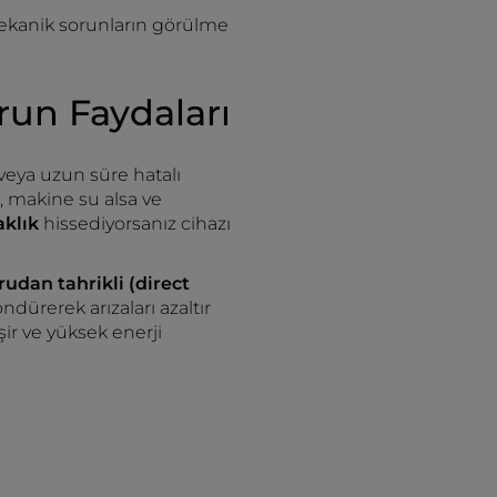
ekanik sorunların görülme
run Faydaları
 veya uzun süre hatalı
, makine su alsa ve
aklık
hissediyorsanız cihazı
udan tahrikli (direct
ürerek arızaları azaltır
şir ve yüksek enerji