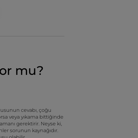
yor mu?
orusunun cevabı, çoğu
a veya yıkama bittiğinde
amanı gerektirir. Neyse ki,
nler sorunun kaynağıdır.
su olabilir.