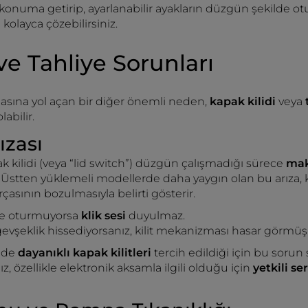
 konuma getirip, ayarlanabilir ayakların düzgün şekilde
olayca çözebilirsiniz.
ve Tahliye Sorunları
ına yol açan bir diğer önemli neden,
kapak kilidi
veya
abilir.
ızası
kilidi (veya “lid switch”) düzgün çalışmadığı sürece
mak
r. Üstten yüklemeli modellerde daha yaygın olan bu arıza,
asının bozulmasıyla belirti gösterir.
lde oturmuyorsa
klik sesi
duyulmaz.
 gevşeklik hissediyorsanız, kilit mekanizması hasar görmüş o
nde
dayanıklı kapak kilitleri
tercih edildiği için bu sorun
 özellikle elektronik aksamla ilgili olduğu için
yetkili se