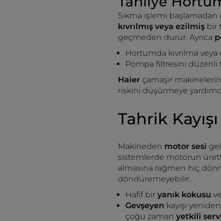
Tahliye Hortu
Sıkma işlemi başlamadan 
kıvrılmış veya ezilmiş
bir
geçmeden durur. Ayrıca
p
Hortumda kıvrılma veya 
Pompa filtresini düzenl
Haier
çamaşır makineleri
riskini düşürmeye yardımcı
Tahrik Kayış
Makineden
motor sesi
ge
sistemlerde motorun üretti
almasına rağmen hiç dönm
döndüremeyebilir.
Hafif bir
yanık kokusu
ve
Gevşeyen
kayışı yenide
çoğu zaman
yetkili ser