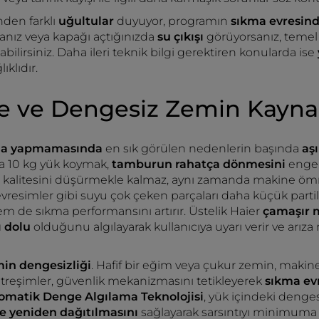
den farklı
uğultular
duyuyor, programın
sıkma evresin
nız veya kapağı açtığınızda
su çıkışı
görüyorsanız, temel 
bilirsiniz. Daha ileri teknik bilgi gerektiren konularda ise
klıdır.
e ve Dengesiz Zemin Kaynak
ma yapmamasında
en sık görülen nedenlerin başında
aş
ya 10 kg yük koymak,
tamburun rahatça dönmesini
engel
kalitesini düşürmekle kalmaz, aynı zamanda makine ömrü
nevresimler gibi suyu çok çeken parçaları daha küçük part
m de sıkma performansını artırır. Üstelik Haier
çamaşır m
ı dolu
olduğunu algılayarak kullanıcıya uyarı verir ve arıza
in dengesizliği
. Hafif bir eğim veya çukur zemin, makin
titreşimler, güvenlik mekanizmasını tetikleyerek
sıkma ev
tomatik Denge Algılama Teknolojisi
, yük içindeki denges
e yeniden dağıtılmasını
sağlayarak sarsıntıyı minimuma i