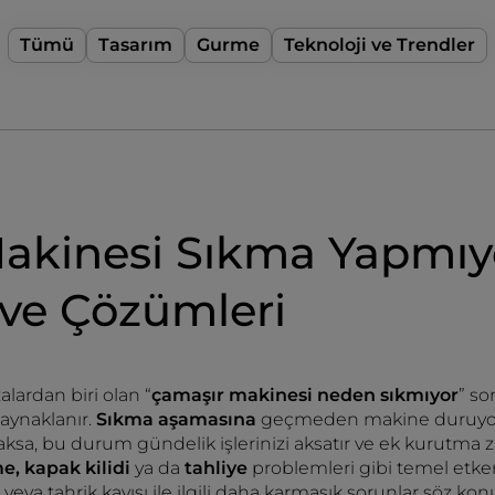
Tümü
Tasarım
Gurme
Teknoloji ve Trendler
akinesi Sıkma Yapmı
 ve Çözümleri
zalardan biri olan “
çamaşır makinesi neden sıkmıyor
” s
aynaklanır.
Sıkma aşamasına
geçmeden makine duruyors
aksa, bu durum gündelik işlerinizi aksatır ve ek kurutma z
e, kapak kilidi
ya da
tahliye
problemleri gibi temel etke
ya tahrik kayışı ile ilgili daha karmaşık sorunlar söz konu