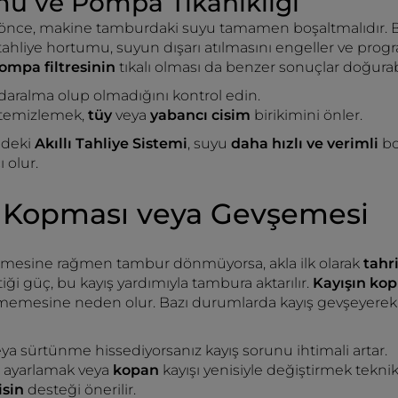
mu ve Pompa Tıkanıklığı
önce, makine tamburdaki suyu tamamen boşaltmalıdır.
 tahliye hortumu, suyun dışarı atılmasını engeller ve pro
ompa filtresinin
tıkalı olması da benzer sonuçlar doğurabi
daralma olup olmadığını kontrol edin.
i temizlemek,
tüy
veya
yabancı cisim
birikimini önler.
ndeki
Akıllı Tahliye Sistemi
, suyu
daha hızlı ve verimli
bo
 olur.
ı Kopması veya Gevşemesi
lmesine rağmen tambur dönmüyorsa, akla ilk olarak
tahr
ği güç, bu kayış yardımıyla tambura aktarılır.
Kayışın ko
emesine neden olur. Bazı durumlarda kayış gevşeyerek
ya sürtünme hissediyorsanız kayış sorunu ihtimali artar.
n ayarlamak veya
kopan
kayışı yenisiyle değiştirmek teknik
visin
desteği önerilir.