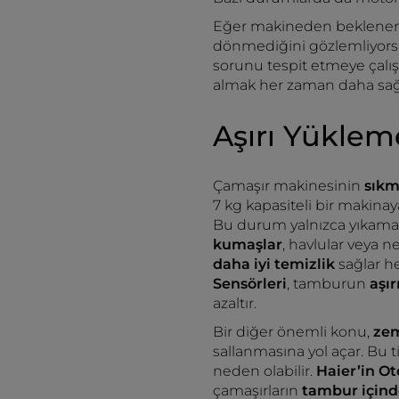
Eğer makineden beklenen
dönmediğini gözlemliyorsa
sorunu tespit etmeye çalışa
almak her zaman daha sağlı
Aşırı Yüklem
Çamaşır makinesinin
sık
7 kg kapasiteli bir makina
Bu durum yalnızca yıkama 
kumaşlar
, havlular veya 
daha iyi temizlik
sağlar he
Sensörleri
, tamburun
aşır
azaltır.
Bir diğer önemli konu,
zem
sallanmasına yol açar. Bu 
neden olabilir.
Haier’in O
çamaşırların
tambur içind