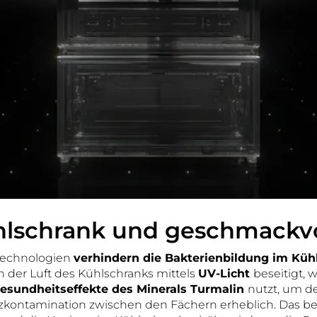
ühlschrank und geschmackvo
echnologien
verhindern die Bakterienbildung im Küh
 der Luft des Kühlschranks mittels
UV-Licht
beseitigt,
esundheitseffekte des Minerals Turmalin
nutzt, um de
euzkontamination zwischen den Fächern erheblich. Das bed