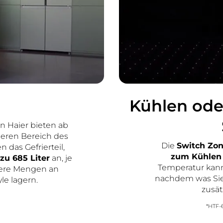
Kühlen ode
n Haier bieten ab
beren Bereich des
Die
Switch Zo
 das Gefrierteil,
zum Kühlen 
zu 685 Liter
an, je
Temperatur ka
sere Mengen an
nachdem was Sie 
le lagern.
zusät
*HTF-