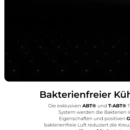
Bakterienfreier K
Die exklusiven
ABT®
und
T-ABT®
T
System werden die Bakterien in
Eigenschaften und positiven
G
bakterienfreie Luft reduziert die Kr