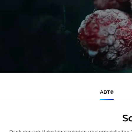
ABT®
S
Dank der von Haier konstruierten und entwickelten