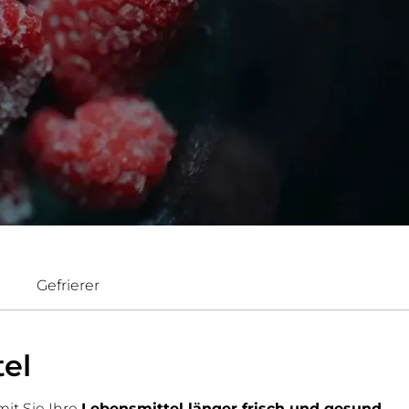
Gefrierer
el
it Sie Ihre
Lebensmittel länger frisch und gesund