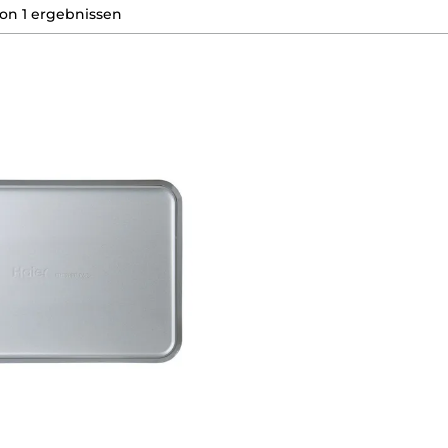
on
1
ergebnissen