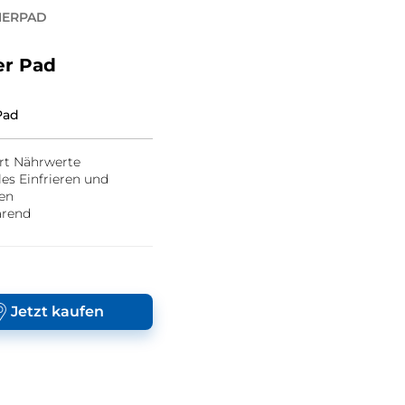
HERPAD
er Pad
Pad
t Nährwerte
les Einfrieren und
en
arend
Jetzt kaufen