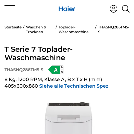
Startseite
Waschen &
Toplader-
THASNQ286TM5-
Trocknen
Waschmaschine
S
T Serie 7 Toplader-
Waschmaschine
THASNQ286TM5-S
8 Kg, 1200 RPM, Klasse A, B x T x H (mm)
405x600x860
Siehe alle Technischen Spez