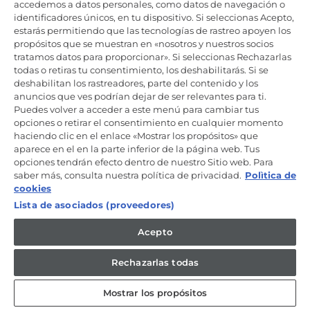
Productos de cuidado y mantenimiento
accedemos a datos personales, como datos de navegación o
identificadores únicos, en tu dispositivo. Si seleccionas Acepto,
estarás permitiendo que las tecnologías de rastreo apoyen los
propósitos que se muestran en «nosotros y nuestros socios
Mantente en contacto
tratamos datos para proporcionar». Si seleccionas Rechazarlas
todas o retiras tu consentimiento, los deshabilitarás. Si se
Regístrate ahora
deshabilitan los rastreadores, parte del contenido y los
anuncios que ves podrían dejar de ser relevantes para ti.
Puedes volver a acceder a este menú para cambiar tus
opciones o retirar el consentimiento en cualquier momento
haciendo clic en el enlace «Mostrar los propósitos» que
aparece en el en la parte inferior de la página web. Tus
Candy Hoover Group Srl –con accionista único, empresa que
opciones tendrán efecto dentro de nuestro Sitio web. Para
gestiona y coordina la actividad de Candy S.p.A, con domicilio fiscal
saber más, consulta nuestra política de privacidad.
Polìtica de
en Via Comolli, 57 - 20861 Brugherio (MB) – Sede administrativa: Via
Privata Eden Fumagalli - 20861 Brugherio (MB). - Italia con capital
cookies
social de 30,000,000.00€ íntegramente desembolsado. Registro
Lista de asociados (proveedores)
Mercantil/ tributación de Monza y Brianza 04666310158 – IVA núm.
IT00786860965
Acepto
ES / Español
Rechazarlas todas
Mostrar los propósitos