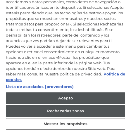
Productos de cuidado y mantenimiento
accedemos a datos personales, como datos de navegación o
identificadores únicos, en tu dispositivo. Si seleccionas Acepto,
estarás permitiendo que las tecnologías de rastreo apoyen los
propósitos que se muestran en «nosotros y nuestros socios
Mantente en contacto
tratamos datos para proporcionar». Si seleccionas Rechazarlas
todas o retiras tu consentimiento, los deshabilitarás. Si se
Regístrate ahora
deshabilitan los rastreadores, parte del contenido y los
anuncios que ves podrían dejar de ser relevantes para ti.
Puedes volver a acceder a este menú para cambiar tus
opciones o retirar el consentimiento en cualquier momento
haciendo clic en el enlace «Mostrar los propósitos» que
aparece en el en la parte inferior de la página web. Tus
Candy Hoover Group Srl –con accionista único, empresa que
opciones tendrán efecto dentro de nuestro Sitio web. Para
gestiona y coordina la actividad de Candy S.p.A, con domicilio fiscal
saber más, consulta nuestra política de privacidad.
Polìtica de
en Via Comolli, 57 - 20861 Brugherio (MB) – Sede administrativa: Via
Privata Eden Fumagalli - 20861 Brugherio (MB). - Italia con capital
cookies
social de 30,000,000.00€ íntegramente desembolsado. Registro
Lista de asociados (proveedores)
Mercantil/ tributación de Monza y Brianza 04666310158 – IVA núm.
IT00786860965
Acepto
ES / Español
Rechazarlas todas
Mostrar los propósitos