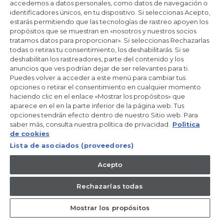
Productos de cuidado y mantenimiento
accedemos a datos personales, como datos de navegación o
identificadores únicos, en tu dispositivo. Si seleccionas Acepto,
estarás permitiendo que las tecnologías de rastreo apoyen los
propósitos que se muestran en «nosotros y nuestros socios
Mantente en contacto
tratamos datos para proporcionar». Si seleccionas Rechazarlas
todas o retiras tu consentimiento, los deshabilitarás. Si se
Regístrate ahora
deshabilitan los rastreadores, parte del contenido y los
anuncios que ves podrían dejar de ser relevantes para ti.
Puedes volver a acceder a este menú para cambiar tus
opciones o retirar el consentimiento en cualquier momento
haciendo clic en el enlace «Mostrar los propósitos» que
aparece en el en la parte inferior de la página web. Tus
Candy Hoover Group Srl –con accionista único, empresa que
opciones tendrán efecto dentro de nuestro Sitio web. Para
gestiona y coordina la actividad de Candy S.p.A, con domicilio fiscal
saber más, consulta nuestra política de privacidad.
Polìtica
en Via Comolli, 57 - 20861 Brugherio (MB) – Sede administrativa:
Via Privata Eden Fumagalli - 20861 Brugherio (MB). - Italia con
de cookies
capital social de 30,000,000.00€ íntegramente desembolsado.
Lista de asociados (proveedores)
Registro Mercantil/ tributación de Monza y Brianza 04666310158 –
IVA núm. IT00786860965
Acepto
ES / Español
Rechazarlas todas
Mostrar los propósitos