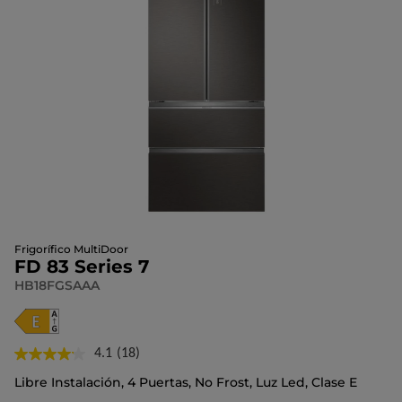
Frigorífico MultiDoor
FD 83 Series 7
HB18FGSAAA
4.1
(18)
Lea
18
Libre Instalación, 4 Puertas, No Frost, Luz Led, Clase E
reseñas.