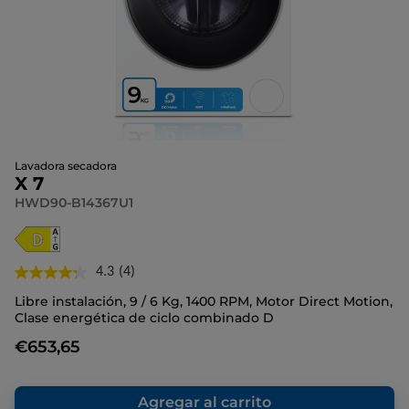
Lavadora secadora
X 7
HWD90-B14367U1
4.3
(4)
Lea
4
Libre instalación, 9 / 6 Kg, 1400 RPM, Motor Direct Motion,
reseñas.
Clase energética de ciclo combinado D
Enlace
en
€653,65
la
misma
página.
Agregar al carrito