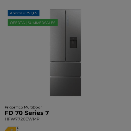
Ahorra €252,65
OFERTA | SUMMERSALES
Frigorífico MultiDoor
FD 70 Series 7
HFW7720EWMP