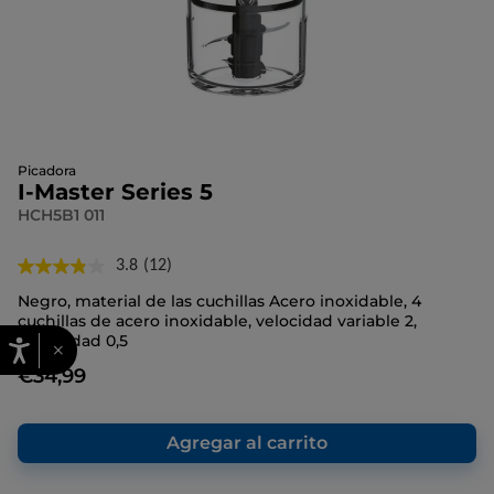
Picadora
I-Master Series 5
HCH5B1 011
3.8
(12)
Lea
12
Negro, material de las cuchillas Acero inoxidable, 4
reseñas.
cuchillas de acero inoxidable, velocidad variable 2,
Enlace
Capacidad 0,5
en
×
la
€34,99
misma
página.
Agregar al carrito