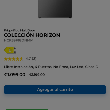
Frigorífico MultiDoor
COLECCIÓN HORIZON
HCR59F18DNMM
4.7
(3)
Lea
3
Libre Instalación, 4 Puertas, No Frost, Luz Led, Clase D
reseñas.
Enlace
€1.099,00
€1.199,00
en
la
misma
página.
Agregar al carrito