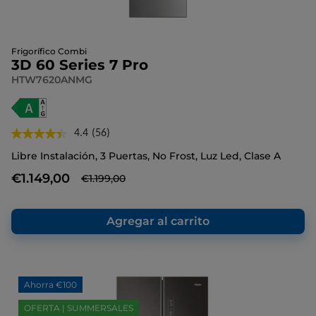
Frigorífico Combi
3D 60 Series 7 Pro
HTW7620ANMG
4.4
(56)
Lea
56
Libre Instalación, 3 Puertas, No Frost, Luz Led, Clase A
reseñas.
Enlace
€1.149,00
€1.199,00
en
la
misma
página.
Agregar al carrito
Ahorra €100
OFERTA | SUMMERSALES