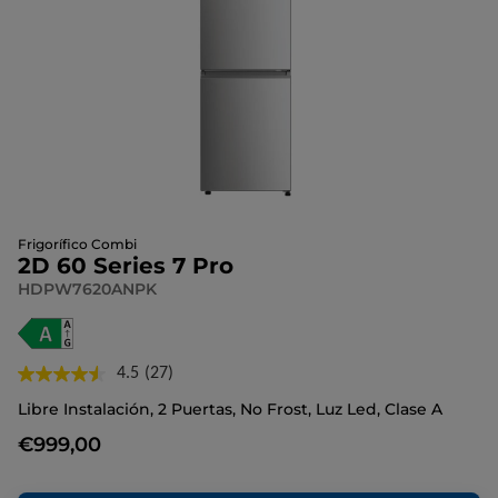
Frigorífico Combi
2D 60 Series 7 Pro
HDPW7620ANPK
4.5
(27)
Lea
27
Libre Instalación, 2 Puertas, No Frost, Luz Led, Clase A
reseñas.
Enlace
€999,00
en
la
misma