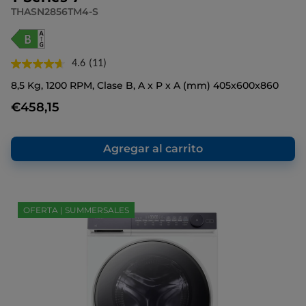
THASN2856TM4-S
4.6
(11)
Lea
11
8,5 Kg, 1200 RPM, Clase B, A x P x A (mm) 405x600x860
reseñas.
Enlace
€458,15
en
la
misma
página.
Agregar al carrito
OFERTA | SUMMERSALES