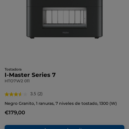
Tostadora
I-Master Series 7
HTO7W2 011
3.5
(2)
Lea
2
Negro Granito, 1 ranuras, 7 niveles de tostado, 1300 (W)
reseñas.
Enlace
€179,00
en
la
misma
página.