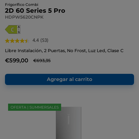
Frigorífico Combi
2D 60 Series 5 Pro
HDPW5620CNPK
4.4
(53)
Lea
53
Libre Instalación, 2 Puertas, No Frost, Luz Led, Clase C
reseñas.
Enlace
€599,00
€693,35
en
la
misma
página.
Agregar al carrito
OFERTA | SUMMERSALES