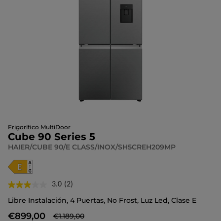
Frigorífico MultiDoor
Cube 90 Series 5
HAIER/CUBE 90/E CLASS/INOX/SH5CREH209MP
3.0
(2)
Lea
2
Libre Instalación, 4 Puertas, No Frost, Luz Led, Clase E
reseñas.
Enlace
€899,00
€1.189,00
en