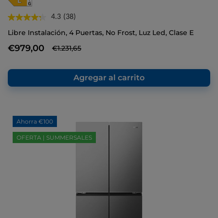
4.3
(38)
Lea
38
Libre Instalación, 4 Puertas, No Frost, Luz Led, Clase E
reseñas.
Enlace
€979,00
€1.231,65
en
la
misma
página.
Agregar al carrito
Ahorra €100
OFERTA | SUMMERSALES