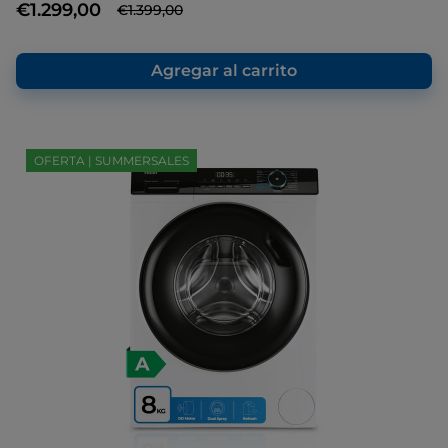
Enlace
€1.299,00
€1.399,00
en
la
misma
página.
Agregar al carrito
OFERTA | SUMMERSALES