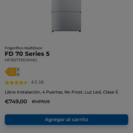
Frigorífico MultiDoor
FD 70 Series 5
HFR5719EWMG
4.5
(4)
Lea
4
Libre Instalación, 4 Puertas, No Frost, Luz Led, Clase E
reseñas.
Enlace
€749,00
€1.070,15
en
la
misma
página.
Agregar al carrito