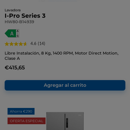
Lavadora
I-Pro Series 3
HW80-B14939
4.6
(14)
Lea
14
Libre Instalación, 8 Kg, 1400 RPM, Motor Direct Motion,
reseñas.
Clase A
Enlace
en
€415,65
la
misma
página.
Agregar al carrito
Ahorra €290
OFERTA ESPECIAL