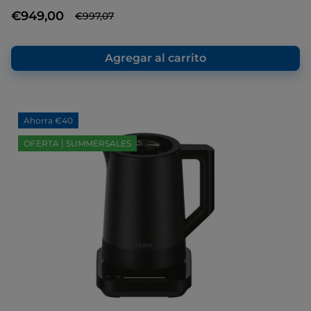
Enlace
€949,00
€997,07
en
la
misma
página.
Agregar al carrito
Ahorra €40
OFERTA | SUMMERSALES