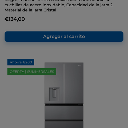
reseñas.
cuchillas de acero inoxidable, Capacidad de la jarra 2,
Enlace
Material de la jarra Cristal
en
la
€134,00
misma
página.
Agregar al carrito
Ahorra €200
OFERTA | SUMMERSALES