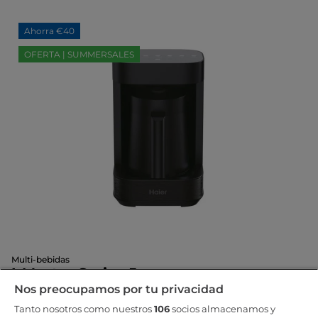
Ahorra €40
OFERTA | SUMMERSALES
Multi-bebidas
I-Master Series 5
HMB5A 011
Nos preocupamos por tu privacidad
Tanto nosotros como nuestros
106
socios almacenamos y