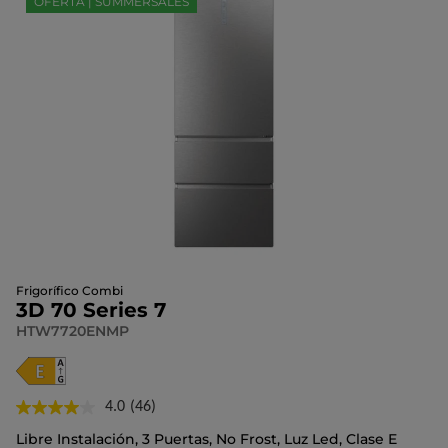
OFERTA | SUMMERSALES
Frigorífico Combi
3D 70 Series 7
HTW7720ENMP
4.0
(46)
Lea
46
Libre Instalación, 3 Puertas, No Frost, Luz Led, Clase E
reseñas.