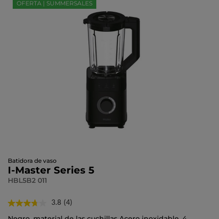
OFERTA | SUMMERSALES
Batidora de vaso
I-Master Series 5
HBL5B2 011
3.8
(4)
Lea
4
Negro, material de las cuchillas Acero inoxidable, 4