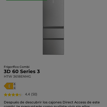
Frigorífico Combi
3D 60 Series 3
HTW 3618ENMG
4.4
(50)
Lea
50
Después de descubrir los cajones Direct Access de este
reseñas.
combi, te preguntarás como pudiste vivir sin ellos