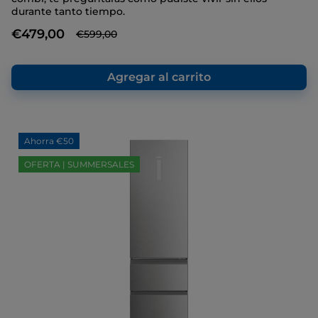
Enlace
durante tanto tiempo.
en
la
€479,00
€599,00
misma
página.
Agregar al carrito
Ahorra €50
OFERTA | SUMMERSALES