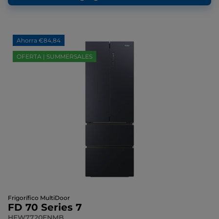
Ahorra €84,84
OFERTA | SUMMERSALES
Frigorífico MultiDoor
FD 70 Series 7
HFW7720ENMB