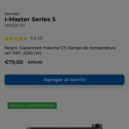
Hervidor
I-Master Series 5
HKE5A 011
4.8
(4)
Lea
4
Negro, Capacidad máxima 1,7l, Rango de temperatura
reseñas.
40°-100°, 2200 (W)
Enlace
en
€79,00
€119,00
la
misma
página.
Agregar al carrito
OFERTA | SUMMERSALES