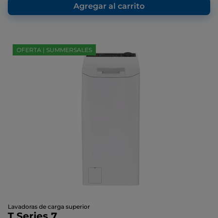
página.
Agregar al carrito
OFERTA | SUMMERSALES
Lavadoras de carga superior
T Series 7