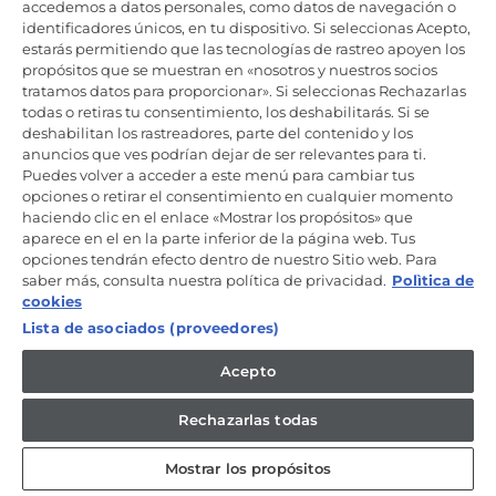
4.0
(1)
accedemos a datos personales, como datos de navegación o
Lea
identificadores únicos, en tu dispositivo. Si seleccionas Acepto,
1
Negro, Potencia (W) 700
reseña.
estarás permitiendo que las tecnologías de rastreo apoyen los
Enlace
propósitos que se muestran en «nosotros y nuestros socios
€79,00
€119,00
en
tratamos datos para proporcionar». Si seleccionas Rechazarlas
la
todas o retiras tu consentimiento, los deshabilitarás. Si se
misma
deshabilitan los rastreadores, parte del contenido y los
página.
Agregar al carrito
anuncios que ves podrían dejar de ser relevantes para ti.
Puedes volver a acceder a este menú para cambiar tus
opciones o retirar el consentimiento en cualquier momento
haciendo clic en el enlace «Mostrar los propósitos» que
aparece en el en la parte inferior de la página web. Tus
Ahorra €120
opciones tendrán efecto dentro de nuestro Sitio web. Para
OFERTA | SUMMERSALES
saber más, consulta nuestra política de privacidad.
Polìtica de
cookies
Lista de asociados (proveedores)
Acepto
Rechazarlas todas
Mostrar los propósitos