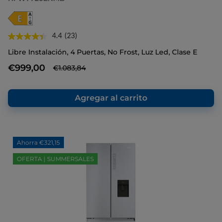
4.4
(23)
Lea
23
Libre Instalación, 4 Puertas, No Frost, Luz Led, Clase E
reseñas.
Enlace
€999,00
€1.083,84
en
la
misma
página.
Agregar al carrito
Ahorra €321,15
OFERTA | SUMMERSALES