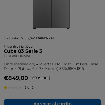
Inicio
MultiDoors
HCR3818DNMM
Frigorífico MultiDoor
Cube 83 Serie 3
HCR3818DNMM
Libre Instalación, 4 Puertas, No Frost, Luz Led, Clase
D, Inox Platino, A x P x A (mm) 833x650x1815
€849,00
€999,00
Precio más bajo de los últimos 30 días
1.0
(1)
Lea
1
El % de descuento se redondea al número
reseña.
entero más cercano y se calcula sobre el
Enlace
precio más bajo de los últimos 30 días.
Agregar al carrito
en