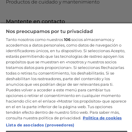
Productos de cuidado y mantenimiento
Mantente en contacto
Nos preocupamos por tu privacidad
Regístrate ahora
Tanto nosotros como nuestros
106
socios almacenamos y
accedemos a datos personales, como datos de navegación o
identificadores únicos, en tu dispositivo. Si seleccionas Acepto,
estarás permitiendo que las tecnologías de rastreo apoyen los
propósitos que se muestran en «nosotros y nuestros socios
Candy Hoover Group Srl –con accionista único, empresa que
tratamos datos para proporcionar». Si seleccionas Rechazarlas
gestiona y coordina la actividad de Candy S.p.A, con domicilio fiscal
todas o retiras tu consentimiento, los deshabilitarás. Si se
en Via Comolli, 57 - 20861 Brugherio (MB) – Sede administrativa: Via
deshabilitan los rastreadores, parte del contenido y los
Privata Eden Fumagalli - 20861 Brugherio (MB). - Italia con capital
social de 30,000,000.00€ íntegramente desembolsado. Registro
anuncios que ves podrían dejar de ser relevantes para ti.
Mercantil/ tributación de Monza y Brianza 04666310158 – IVA núm.
Puedes volver a acceder a este menú para cambiar tus
IT00786860965
opciones o retirar el consentimiento en cualquier momento
haciendo clic en el enlace «Mostrar los propósitos» que aparece
ES / Español
en el en la parte inferior de la página web. Tus opciones
tendrán efecto dentro de nuestro Sitio web. Para saber más,
consulta nuestra política de privacidad.
Polìtica de cookies
Lista de asociados (proveedores)