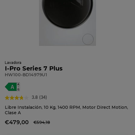
Lavadora
I-Pro Series 7 Plus
HW100-BD14979U1
3.8
(34)
Lea
34
Libre Instalación, 10 Kg, 1400 RPM, Motor Direct Motion,
reseñas.
Clase A
Enlace
en
€479,00
€594,18
la
misma
página.