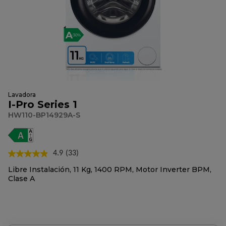
Lavadora
I-Pro Series 1
HW110-BP14929A-S
4.9
(33)
Lea
33
Libre Instalación, 11 Kg, 1400 RPM, Motor Inverter BPM,
reseñas.
Clase A
Enlace
en
la
misma
página.