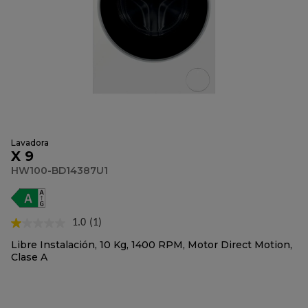
Lavadora
X 9
HW100-BD14387U1
1.0
(1)
Lea
1
Libre Instalación, 10 Kg, 1400 RPM, Motor Direct Motion,
reseña.
Clase A
Enlace
en
la
misma
página.