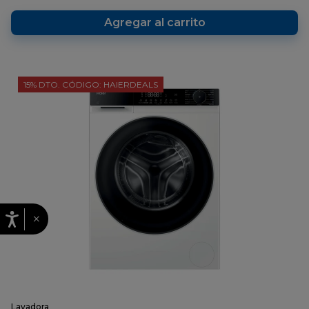
página.
Agregar al carrito
15% DTO. CÓDIGO: HAIERDEALS
×
Lavadora