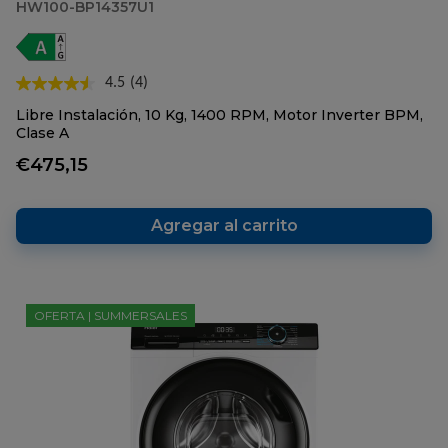
HW100-BP14357U1
4.5
(4)
Lea
4
Libre Instalación, 10 Kg, 1400 RPM, Motor Inverter BPM,
reseñas.
Clase A
Enlace
en
€475,15
la
misma
página.
Agregar al carrito
OFERTA | SUMMERSALES