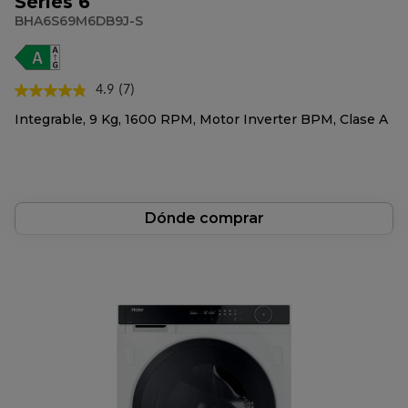
Series 6
BHA6S69M6DB9J-S
4.9
(7)
Lea
7
Integrable, 9 Kg, 1600 RPM, Motor Inverter BPM, Clase A
reseñas.
Enlace
en
la
misma
página.
Dónde comprar