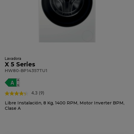
Lavadora
X 5 Series
HW80-BP14357TU1
4.3
(9)
Lea
9
Libre Instalación, 8 Kg, 1400 RPM, Motor Inverter BPM,
reseñas.
Clase A
Enlace
en
la
misma
página.