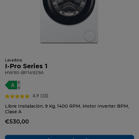
Lavadora
I-Pro Series 1
HW90-BP14929A
4.9
(33)
Lea
33
Libre Instalación, 9 Kg, 1400 RPM, Motor Inverter BPM,
reseñas.
Clase A
Enlace
en
€530,00
la
misma
página.