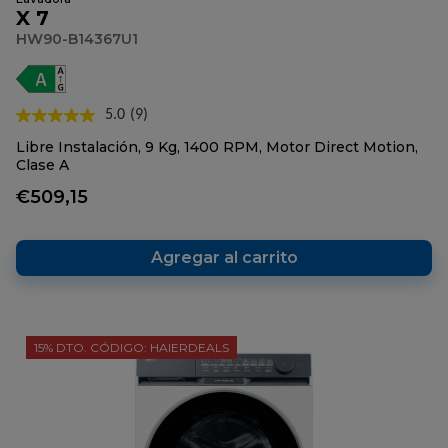
X 7
HW90-B14367U1
5.0
(9)
Lea
9
Libre Instalación, 9 Kg, 1400 RPM, Motor Direct Motion,
reseñas.
Clase A
Enlace
en
€509,15
la
misma
página.
Agregar al carrito
15% DTO. CÓDIGO: HAIERDEALS