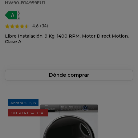
HW90-B14959EU1
4.6
(34)
Lea
34
Libre Instalación, 9 Kg, 1400 RPM, Motor Direct Motion,
reseñas.
Clase A
Enlace
en
la
misma
página.
Dónde comprar
Ahorra €115,18
OFERTA ESPECIAL