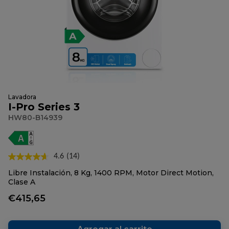
Lavadora
I-Pro Series 3
HW80-B14939
4.6
(14)
Lea
14
Libre Instalación, 8 Kg, 1400 RPM, Motor Direct Motion,
reseñas.
Clase A
Enlace
en
€415,65
la
misma
página.