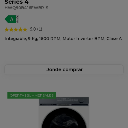
Series 4
HWQ90B416FWBR-S
5.0
(1)
Lea
1
Integrable, 9 Kg, 1600 RPM, Motor Inverter BPM, Clase A
reseña.
Enlace
en
la
misma
página.
Dónde comprar
OFERTA | SUMMERSALES