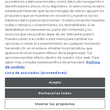
accedemos a datos personales, como datos de navegación o
identificadores únicos, en tu dispositivo. Si seleccionas Acepto,
estarás permitiendo que las tecnologías de rastreo apoyen los
propósitos que se muestran en «nosotros y nuestros socios
tratamos datos para proporcionar». Si seleccionas Rechazarlas
todas o retiras tu consentimiento, los deshabilitarás. Si se
deshabilitan los rastreadores, parte del contenido y los
anuncios que ves podrían dejar de ser relevantes para ti.
Puedes volver a acceder a este menú para cambiar tus
opciones o retirar el consentimiento en cualquier momento
haciendo clic en el enlace «Mostrar los propósitos» que
aparece en el en la parte inferior de la página web. Tus
Lavadora
opciones tendrán efecto dentro de nuestro Sitio web. Para
X 7
saber más, consulta nuestra política de privacidad.
Polìtica
HW100-B14367U-IB
de cookies
Lista de asociados (proveedores)
Acepto
4.8
(6)
Lea
6
Libre Instalación, 10 Kg, 1400 RPM, Motor Direct Motion,
reseñas.
Rechazarlas todas
Clase A
Enlace
en
la
Mostrar los propósitos
misma