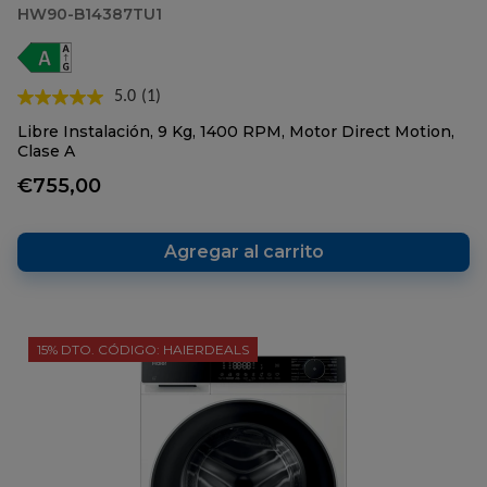
HW90-B14387TU1
5.0
(1)
Lea
1
Libre Instalación, 9 Kg, 1400 RPM, Motor Direct Motion,
reseña.
Clase A
Enlace
en
€755,00
la
misma
página.
Agregar al carrito
15% DTO. CÓDIGO: HAIERDEALS