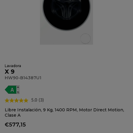
Lavadora
X 9
HW90-B14387U1
5.0
(3)
Lea
3
Libre Instalación, 9 Kg, 1400 RPM, Motor Direct Motion,
reseñas.
Clase A
Enlace
en
€577,15
la
misma