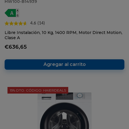
HW100-B14939
4.6
(14)
Lea
14
Libre Instalación, 10 Kg, 1400 RPM, Motor Direct Motion,
reseñas.
Clase A
Enlace
en
€636,65
la
misma
página.
Agregar al carrito
15% DTO. CÓDIGO: HAIERDEALS