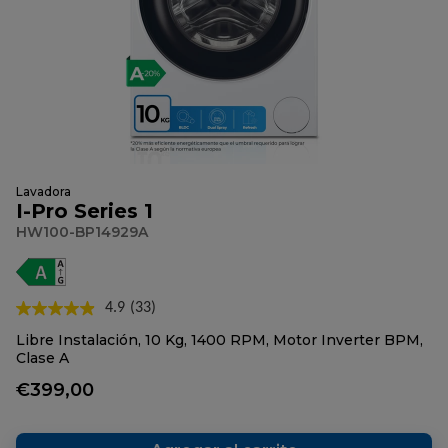
Lavadora
I-Pro Series 1
HW100-BP14929A
4.9
(33)
Lea
33
Libre Instalación, 10 Kg, 1400 RPM, Motor Inverter BPM,
reseñas.
Clase A
Enlace
en
€399,00
la
misma
página.