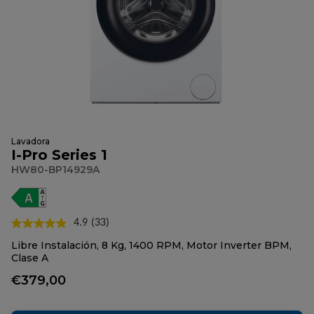
Lavadora
I-Pro Series 1
HW80-BP14929A
4.9
(33)
Lea
33
Libre Instalación, 8 Kg, 1400 RPM, Motor Inverter BPM,
reseñas.
Clase A
Enlace
en
€379,00
la
misma
página.