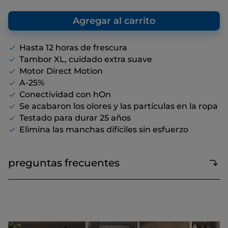
El precio sugerido es el precio de venta
reseña.
que nosotros, como fabricante,
Enlace
recomendamos, con el fin de ofrecer una
Agregar al carrito
en
referencia con respecto al precio de venta
la
misma
final, aunque no haya descuentos
página.
Hasta 12 horas de frescura
Tambor XL, cuidado extra suave
Motor Direct Motion
A-25%
Conectividad con hOn
Se acabaron los olores y las partículas en la ropa
Testado para durar 25 años
Elimina las manchas difíciles sin esfuerzo
preguntas frecuentes