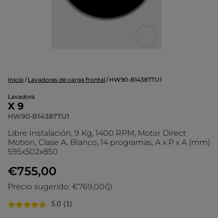
Inicio
Lavadoras de carga frontal
HW90-B14387TU1
Lavadora
X 9
HW90-B14387TU1
Libre Instalación, 9 Kg, 1400 RPM, Motor Direct
Motion, Clase A, Blanco, 14 programas, A x P x A (mm)
595x502x850
€755,00
Precio sugerido: €769,00
Precio sugerido
5.0
(1)
Lea
1