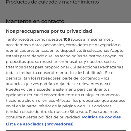
Productos de cuidado y mantenimiento
Mantente en contacto
Nos preocupamos por tu privacidad
Regístrate ahora
Tanto nosotros como nuestros
106
socios almacenamos y
accedemos a datos personales, como datos de navegación o
identificadores únicos, en tu dispositivo. Si seleccionas Acepto,
estarás permitiendo que las tecnologías de rastreo apoyen los
propósitos que se muestran en «nosotros y nuestros socios
Candy Hoover Group Srl –con accionista único, empresa que
tratamos datos para proporcionar». Si seleccionas Rechazarlas
gestiona y coordina la actividad de Candy S.p.A, con domicilio fiscal
todas o retiras tu consentimiento, los deshabilitarás. Si se
en Via Comolli, 57 - 20861 Brugherio (MB) – Sede administrativa: Via
deshabilitan los rastreadores, parte del contenido y los
Privata Eden Fumagalli - 20861 Brugherio (MB). - Italia con capital
social de 30,000,000.00€ íntegramente desembolsado. Registro
anuncios que ves podrían dejar de ser relevantes para ti.
Mercantil/ tributación de Monza y Brianza 04666310158 – IVA núm.
Puedes volver a acceder a este menú para cambiar tus
IT00786860965
opciones o retirar el consentimiento en cualquier momento
haciendo clic en el enlace «Mostrar los propósitos» que aparece
ES / Español
en el en la parte inferior de la página web. Tus opciones
tendrán efecto dentro de nuestro Sitio web. Para saber más,
consulta nuestra política de privacidad.
Polìtica de cookies
Lista de asociados (proveedores)