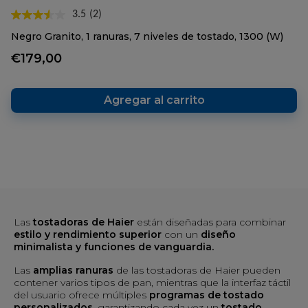
3.5
(2)
Lea
2
Negro Granito, 1 ranuras, 7 niveles de tostado, 1300 (W)
reseñas.
Enlace
€179,00
en
la
misma
página.
Agregar al carrito
Las
tostadoras de Haier
están diseñadas para combinar
estilo y rendimiento superior
con un
diseño
minimalista y funciones de vanguardia.
Las
amplias ranuras
de las tostadoras de Haier pueden
contener varios tipos de pan, mientras que la interfaz táctil
del usuario ofrece múltiples
programas de tostado
personalizados
, garantizando cada vez un
tostado