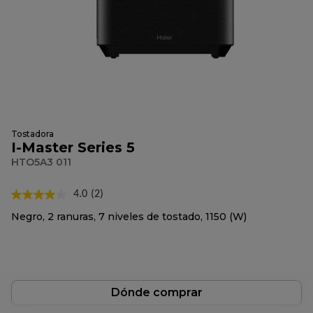
Tostadora
I-Master Series 5
HTO5A3 011
4.0
(2)
Lea
2
Negro, 2 ranuras, 7 niveles de tostado, 1150 (W)
reseñas.
Enlace
en
la
misma
página.
Dónde comprar