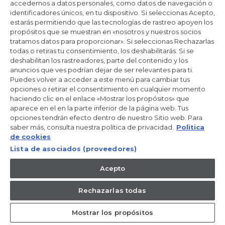
Productos de cuidado y mantenimiento
accedemos a datos personales, como datos de navegación o
identificadores únicos, en tu dispositivo. Si seleccionas Acepto,
estarás permitiendo que las tecnologías de rastreo apoyen los
propósitos que se muestran en «nosotros y nuestros socios
Mantente en contacto
tratamos datos para proporcionar». Si seleccionas Rechazarlas
todas o retiras tu consentimiento, los deshabilitarás. Si se
Regístrate ahora
deshabilitan los rastreadores, parte del contenido y los
anuncios que ves podrían dejar de ser relevantes para ti.
Puedes volver a acceder a este menú para cambiar tus
opciones o retirar el consentimiento en cualquier momento
haciendo clic en el enlace «Mostrar los propósitos» que
aparece en el en la parte inferior de la página web. Tus
Candy Hoover Group Srl –con accionista único, empresa que
opciones tendrán efecto dentro de nuestro Sitio web. Para
gestiona y coordina la actividad de Candy S.p.A, con domicilio fiscal
saber más, consulta nuestra política de privacidad.
Polìtica
en Via Comolli, 57 - 20861 Brugherio (MB) – Sede administrativa:
Via Privata Eden Fumagalli - 20861 Brugherio (MB). - Italia con
de cookies
capital social de 30,000,000.00€ íntegramente desembolsado.
Lista de asociados (proveedores)
Registro Mercantil/ tributación de Monza y Brianza 04666310158 –
IVA núm. IT00786860965
Acepto
ES / Español
Rechazarlas todas
Mostrar los propósitos