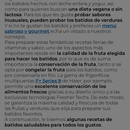
los batidos hechos con leche entera y yogur, así
como para quienes buscan
una dieta vegana o sin
lactosa
. Para los que les gusta
probar sabores
inusuales, pueden probar los batidos de verduras
.
Y si no te gustan los batidos y prefieres un
menú
sabroso y gourmet
echa un vistazo a nuestros
consejos.
Para preparar estas fantásticas recetas llenas de
vitaminas y sabor, uno de los aspectos más
importantes reside en
la calidad de la fruta elegida
para hacer los batidos
, por lo que es de suma
importancia la
conservación de la fruta
, tanto si se
opta por
congelar la fruta
para los batidos, como
por conservarla en frío. La gama de frigoríficos
multipuertas
F+ Series 9
de Haier, por ejemplo,
permite una
excelente conservación de los
alimentos frescos
gracias a su diseño único y a las
exclusivas tecnologías Fresher Techs. De este modo,
se garantiza la máxima calidad y frescura de todas
las frutas y verduras que elija para preparar sus
batidos favoritos.
A continuación, le traemos
algunas recetas de
batidos saludables para todos los gustos
.