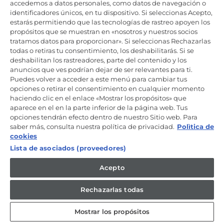
Productos de cuidado y mantenimiento
accedemos a datos personales, como datos de navegación o
identificadores únicos, en tu dispositivo. Si seleccionas Acepto,
estarás permitiendo que las tecnologías de rastreo apoyen los
propósitos que se muestran en «nosotros y nuestros socios
Mantente en contacto
tratamos datos para proporcionar». Si seleccionas Rechazarlas
todas o retiras tu consentimiento, los deshabilitarás. Si se
Regístrate ahora
deshabilitan los rastreadores, parte del contenido y los
anuncios que ves podrían dejar de ser relevantes para ti.
Puedes volver a acceder a este menú para cambiar tus
opciones o retirar el consentimiento en cualquier momento
haciendo clic en el enlace «Mostrar los propósitos» que
aparece en el en la parte inferior de la página web. Tus
Candy Hoover Group Srl –con accionista único, empresa que
opciones tendrán efecto dentro de nuestro Sitio web. Para
gestiona y coordina la actividad de Candy S.p.A, con domicilio fiscal
saber más, consulta nuestra política de privacidad.
Polìtica de
en Via Comolli, 57 - 20861 Brugherio (MB) – Sede administrativa: Via
Privata Eden Fumagalli - 20861 Brugherio (MB). - Italia con capital
cookies
social de 30,000,000.00€ íntegramente desembolsado. Registro
Lista de asociados (proveedores)
Mercantil/ tributación de Monza y Brianza 04666310158 – IVA núm.
IT00786860965
Acepto
ES / Español
Rechazarlas todas
Mostrar los propósitos