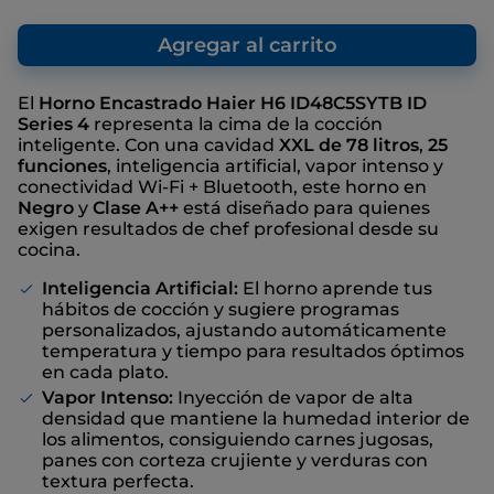
El precio sugerido es el precio de venta
reseña.
que nosotros, como fabricante,
Enlace
recomendamos, con el fin de ofrecer una
Agregar al carrito
en
referencia con respecto al precio de venta
la
misma
final, aunque no haya descuentos
página.
El
Horno Encastrado Haier H6 ID48C5SYTB ID
Series 4
representa la cima de la cocción
inteligente. Con una cavidad
XXL de 78 litros
,
25
funciones
, inteligencia artificial, vapor intenso y
conectividad Wi-Fi + Bluetooth, este horno en
Negro
y
Clase A++
está diseñado para quienes
exigen resultados de chef profesional desde su
cocina.
Inteligencia Artificial:
El horno aprende tus
hábitos de cocción y sugiere programas
personalizados, ajustando automáticamente
temperatura y tiempo para resultados óptimos
en cada plato.
Vapor Intenso:
Inyección de vapor de alta
densidad que mantiene la humedad interior de
los alimentos, consiguiendo carnes jugosas,
panes con corteza crujiente y verduras con
textura perfecta.