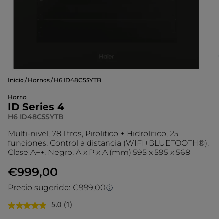
Inicio
Hornos
H6 ID48C5SYTB
Horno
ID Series 4
H6 ID48C5SYTB
Multi-nivel, 78 litros, Pirolítico + Hidrolítico, 25
funciones, Control a distancia (WIFI+BLUETOOTH®),
Clase A++, Negro, A x P x A (mm) 595 x 595 x 568
€999,00
Precio sugerido: €999,00
Precio sugerido
5.0
(1)
Lea
1