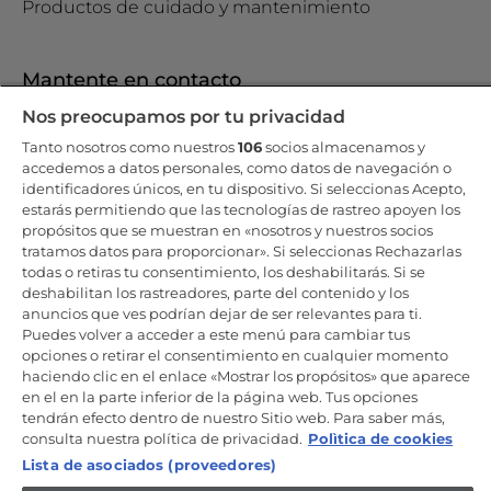
Productos de cuidado y mantenimiento
Mantente en contacto
Nos preocupamos por tu privacidad
Regístrate ahora
Tanto nosotros como nuestros
106
socios almacenamos y
accedemos a datos personales, como datos de navegación o
identificadores únicos, en tu dispositivo. Si seleccionas Acepto,
estarás permitiendo que las tecnologías de rastreo apoyen los
propósitos que se muestran en «nosotros y nuestros socios
Candy Hoover Group Srl –con accionista único, empresa que
tratamos datos para proporcionar». Si seleccionas Rechazarlas
gestiona y coordina la actividad de Candy S.p.A, con domicilio fiscal
todas o retiras tu consentimiento, los deshabilitarás. Si se
en Via Comolli, 57 - 20861 Brugherio (MB) – Sede administrativa: Via
deshabilitan los rastreadores, parte del contenido y los
Privata Eden Fumagalli - 20861 Brugherio (MB). - Italia con capital
social de 30,000,000.00€ íntegramente desembolsado. Registro
anuncios que ves podrían dejar de ser relevantes para ti.
Mercantil/ tributación de Monza y Brianza 04666310158 – IVA núm.
Puedes volver a acceder a este menú para cambiar tus
IT00786860965
opciones o retirar el consentimiento en cualquier momento
haciendo clic en el enlace «Mostrar los propósitos» que aparece
ES / Español
en el en la parte inferior de la página web. Tus opciones
tendrán efecto dentro de nuestro Sitio web. Para saber más,
consulta nuestra política de privacidad.
Polìtica de cookies
Lista de asociados (proveedores)