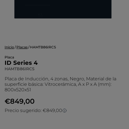
Inicio
Placas
HAMTB86IRCS
Placa
ID Series 4
HAMTB86IRCS
Placa de Inducción, 4 zonas, Negro, Material de la
superficie básica: Vitrocerámica, A x P x A (mm):
800x520x51
€849,00
Precio sugerido: €849,00
Precio sugerido