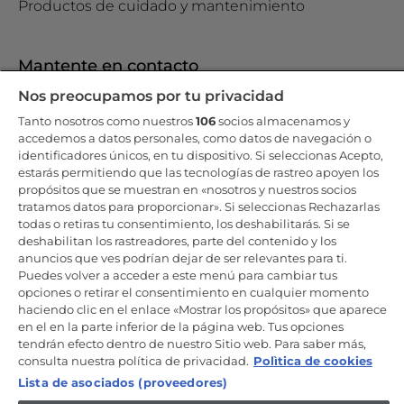
Productos de cuidado y mantenimiento
Mantente en contacto
Nos preocupamos por tu privacidad
Regístrate ahora
Tanto nosotros como nuestros
106
socios almacenamos y
accedemos a datos personales, como datos de navegación o
identificadores únicos, en tu dispositivo. Si seleccionas Acepto,
estarás permitiendo que las tecnologías de rastreo apoyen los
propósitos que se muestran en «nosotros y nuestros socios
Candy Hoover Group Srl –con accionista único, empresa que
tratamos datos para proporcionar». Si seleccionas Rechazarlas
gestiona y coordina la actividad de Candy S.p.A, con domicilio fiscal
todas o retiras tu consentimiento, los deshabilitarás. Si se
en Via Comolli, 57 - 20861 Brugherio (MB) – Sede administrativa: Via
deshabilitan los rastreadores, parte del contenido y los
Privata Eden Fumagalli - 20861 Brugherio (MB). - Italia con capital
social de 30,000,000.00€ íntegramente desembolsado. Registro
anuncios que ves podrían dejar de ser relevantes para ti.
Mercantil/ tributación de Monza y Brianza 04666310158 – IVA núm.
Puedes volver a acceder a este menú para cambiar tus
IT00786860965
opciones o retirar el consentimiento en cualquier momento
haciendo clic en el enlace «Mostrar los propósitos» que aparece
ES / Español
en el en la parte inferior de la página web. Tus opciones
tendrán efecto dentro de nuestro Sitio web. Para saber más,
consulta nuestra política de privacidad.
Polìtica de cookies
Lista de asociados (proveedores)