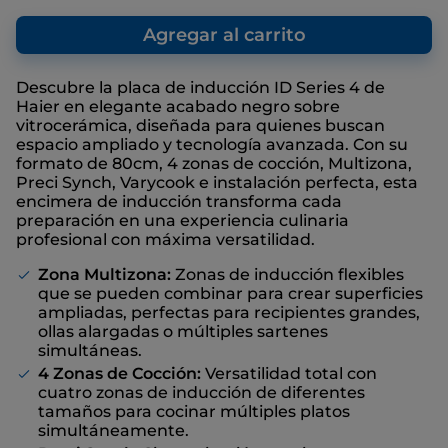
El precio sugerido es el precio de venta
que nosotros, como fabricante,
Agregar al carrito
recomendamos, con el fin de ofrecer una
referencia con respecto al precio de venta
final, aunque no haya descuentos
Descubre la placa de inducción ID Series 4 de
Haier en elegante acabado negro sobre
vitrocerámica, diseñada para quienes buscan
espacio ampliado y tecnología avanzada. Con su
formato de 80cm, 4 zonas de cocción, Multizona,
Preci Synch, Varycook e instalación perfecta, esta
encimera de inducción transforma cada
preparación en una experiencia culinaria
profesional con máxima versatilidad.
Zona Multizona:
Zonas de inducción flexibles
que se pueden combinar para crear superficies
ampliadas, perfectas para recipientes grandes,
ollas alargadas o múltiples sartenes
simultáneas.
4 Zonas de Cocción:
Versatilidad total con
cuatro zonas de inducción de diferentes
tamaños para cocinar múltiples platos
simultáneamente.