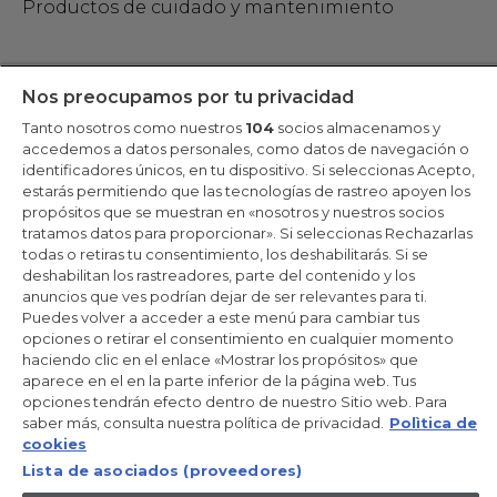
Productos de cuidado y mantenimiento
Mantente en contacto
Nos preocupamos por tu privacidad
Tanto nosotros como nuestros
104
socios almacenamos y
Regístrate ahora
accedemos a datos personales, como datos de navegación o
identificadores únicos, en tu dispositivo. Si seleccionas Acepto,
estarás permitiendo que las tecnologías de rastreo apoyen los
propósitos que se muestran en «nosotros y nuestros socios
tratamos datos para proporcionar». Si seleccionas Rechazarlas
Candy Hoover Group Srl –con accionista único, empresa que
todas o retiras tu consentimiento, los deshabilitarás. Si se
gestiona y coordina la actividad de Candy S.p.A, con domicilio fiscal
deshabilitan los rastreadores, parte del contenido y los
en Via Comolli, 57 - 20861 Brugherio (MB) – Sede administrativa:
anuncios que ves podrían dejar de ser relevantes para ti.
Via Privata Eden Fumagalli - 20861 Brugherio (MB). - Italia con
capital social de 30,000,000.00€ íntegramente desembolsado.
Puedes volver a acceder a este menú para cambiar tus
Registro Mercantil/ tributación de Monza y Brianza 04666310158 –
opciones o retirar el consentimiento en cualquier momento
IVA núm. IT00786860965
haciendo clic en el enlace «Mostrar los propósitos» que
aparece en el en la parte inferior de la página web. Tus
ES / Español
opciones tendrán efecto dentro de nuestro Sitio web. Para
saber más, consulta nuestra política de privacidad.
Polìtica de
cookies
Lista de asociados (proveedores)