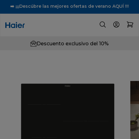
➡️ ¡¡¡Descúbre las mejores ofertas de verano AQUÍ !!!
Descuento exclusivo del 10%