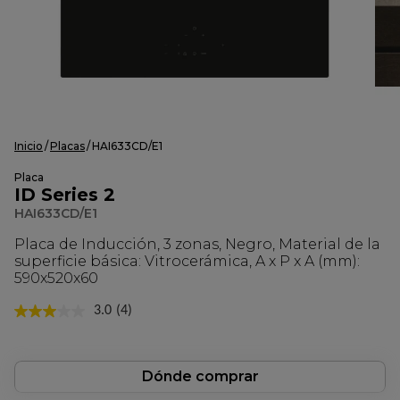
Inicio
Placas
HAI633CD/E1
Placa
ID Series 2
HAI633CD/E1
Placa de Inducción, 3 zonas, Negro, Material de la
superficie básica: Vitrocerámica, A x P x A (mm):
590x520x60
3.0
(4)
Lea
4
reseñas.
Enlace
en
Dónde comprar
la