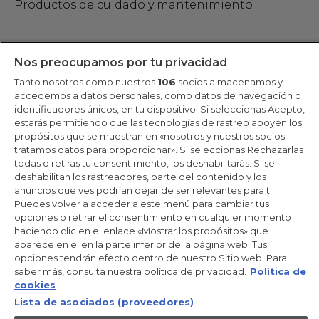
Productos de cuidado y mantenimiento
Mantente en contacto
Nos preocupamos por tu privacidad
Tanto nosotros como nuestros
106
socios almacenamos y
Regístrate ahora
accedemos a datos personales, como datos de navegación o
identificadores únicos, en tu dispositivo. Si seleccionas Acepto,
estarás permitiendo que las tecnologías de rastreo apoyen los
propósitos que se muestran en «nosotros y nuestros socios
tratamos datos para proporcionar». Si seleccionas Rechazarlas
Candy Hoover Group Srl –con accionista único, empresa que
todas o retiras tu consentimiento, los deshabilitarás. Si se
gestiona y coordina la actividad de Candy S.p.A, con domicilio fiscal
deshabilitan los rastreadores, parte del contenido y los
en Via Comolli, 57 - 20861 Brugherio (MB) – Sede administrativa:
anuncios que ves podrían dejar de ser relevantes para ti.
Via Privata Eden Fumagalli - 20861 Brugherio (MB). - Italia con
capital social de 30,000,000.00€ íntegramente desembolsado.
Puedes volver a acceder a este menú para cambiar tus
Registro Mercantil/ tributación de Monza y Brianza 04666310158 –
opciones o retirar el consentimiento en cualquier momento
IVA núm. IT00786860965
haciendo clic en el enlace «Mostrar los propósitos» que
aparece en el en la parte inferior de la página web. Tus
ES / Español
opciones tendrán efecto dentro de nuestro Sitio web. Para
saber más, consulta nuestra política de privacidad.
Polìtica de
cookies
Lista de asociados (proveedores)