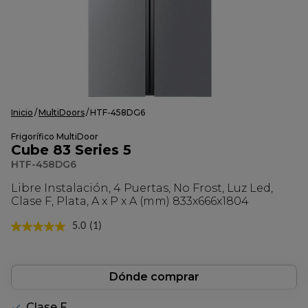
Inicio
MultiDoors
HTF-458DG6
Frigorífico MultiDoor
Cube 83 Series 5
HTF-458DG6
Libre Instalación, 4 Puertas, No Frost, Luz Led,
Clase F, Plata, A x P x A (mm) 833x666x1804
5.0
(1)
Lea
1
reseña.
Enlace
en
Dónde comprar
la
misma
Clase F