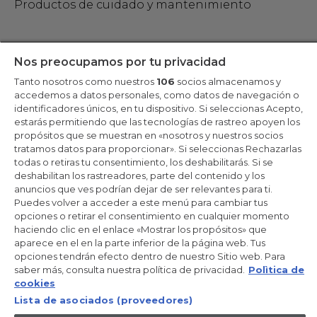
Productos de cuidado y mantenimiento
Mantente en contacto
Nos preocupamos por tu privacidad
Tanto nosotros como nuestros
106
socios almacenamos y
Regístrate ahora
accedemos a datos personales, como datos de navegación o
identificadores únicos, en tu dispositivo. Si seleccionas Acepto,
estarás permitiendo que las tecnologías de rastreo apoyen los
propósitos que se muestran en «nosotros y nuestros socios
tratamos datos para proporcionar». Si seleccionas Rechazarlas
Candy Hoover Group Srl –con accionista único, empresa que
todas o retiras tu consentimiento, los deshabilitarás. Si se
gestiona y coordina la actividad de Candy S.p.A, con domicilio fiscal
deshabilitan los rastreadores, parte del contenido y los
en Via Comolli, 57 - 20861 Brugherio (MB) – Sede administrativa:
anuncios que ves podrían dejar de ser relevantes para ti.
Via Privata Eden Fumagalli - 20861 Brugherio (MB). - Italia con
capital social de 30,000,000.00€ íntegramente desembolsado.
Puedes volver a acceder a este menú para cambiar tus
Registro Mercantil/ tributación de Monza y Brianza 04666310158 –
opciones o retirar el consentimiento en cualquier momento
IVA núm. IT00786860965
haciendo clic en el enlace «Mostrar los propósitos» que
aparece en el en la parte inferior de la página web. Tus
ES / Español
opciones tendrán efecto dentro de nuestro Sitio web. Para
saber más, consulta nuestra política de privacidad.
Polìtica de
cookies
Lista de asociados (proveedores)