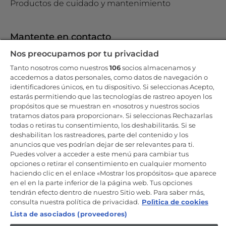
Productos de cuidado y mantenimiento
Mantente en contacto
Nos preocupamos por tu privacidad
Regístrate ahora
Tanto nosotros como nuestros
106
socios almacenamos y
accedemos a datos personales, como datos de navegación o
identificadores únicos, en tu dispositivo. Si seleccionas Acepto,
estarás permitiendo que las tecnologías de rastreo apoyen los
propósitos que se muestran en «nosotros y nuestros socios
Candy Hoover Group Srl –con accionista único, empresa que
tratamos datos para proporcionar». Si seleccionas Rechazarlas
gestiona y coordina la actividad de Candy S.p.A, con domicilio fiscal
todas o retiras tu consentimiento, los deshabilitarás. Si se
en Via Comolli, 57 - 20861 Brugherio (MB) – Sede administrativa: Via
deshabilitan los rastreadores, parte del contenido y los
Privata Eden Fumagalli - 20861 Brugherio (MB). - Italia con capital
social de 30,000,000.00€ íntegramente desembolsado. Registro
anuncios que ves podrían dejar de ser relevantes para ti.
Mercantil/ tributación de Monza y Brianza 04666310158 – IVA núm.
Puedes volver a acceder a este menú para cambiar tus
IT00786860965
opciones o retirar el consentimiento en cualquier momento
haciendo clic en el enlace «Mostrar los propósitos» que aparece
ES / Español
en el en la parte inferior de la página web. Tus opciones
tendrán efecto dentro de nuestro Sitio web. Para saber más,
consulta nuestra política de privacidad.
Polìtica de cookies
Lista de asociados (proveedores)