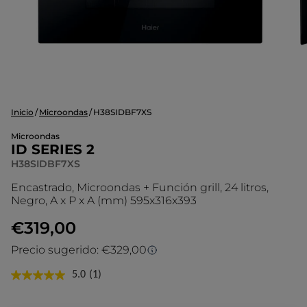
Inicio
Microondas
H38SIDBF7XS
Microondas
ID SERIES 2
H38SIDBF7XS
Encastrado, Microondas + Función grill, 24 litros,
Negro, A x P x A (mm) 595x316x393
€319,00
Precio sugerido: €329,00
Precio sugerido
5.0
(1)
Lea
1
El precio sugerido es el precio de venta
reseña.