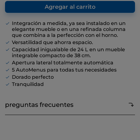
que nosotros, como fabricante,
Enlace
recomendamos, con el fin de ofrecer una
Agregar al carrito
en
referencia con respecto al precio de venta
la
misma
final, aunque no haya descuentos
página.
Integración a medida, ya sea instalado en un
elegante mueble o en una refinada columna
que combina a la perfección con el horno.
Versatilidad que ahorra espacio.
Capacidad inigualable de 24 L en un mueble
integrable compacto de 38 cm.
Apertura lateral totalmente automática
5 AutoMenus para todas tus necesidades
Dorado perfecto
Tranquilidad
preguntas frecuentes