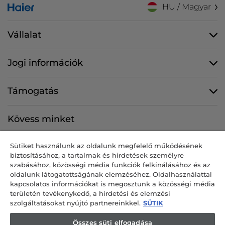
HU / Magyar
Vállalat
Jogi információk
Támogatás
Kövess minket
Sütiket használunk az oldalunk megfelelő működésének
biztosításához, a tartalmak és hirdetések személyre
szabásához, közösségi média funkciók felkínálásához és az
CANDY HOOVER GROUP S.r.I. egyszemélyes társaság – BEJEGYZETT
oldalunk látogatottságának elemzéséhez. Oldalhasználattal
SZÉKHELY: Via Comolli, 57 – 20861 Brugherio (MB) – Olaszország –
kapcsolatos információkat is megosztunk a közösségi média
BEJEGYZETT TELEPHELYEK: Via Privata Eden Fumagalli snc – 20861
területén tevékenykedő, a hirdetési és elemzési
Brugherio (MB) és Via Trento n. 20/A-22 – 20871 Vimercate (MB) –
szolgáltatásokat nyújtó partnereinkkel.
SÜTIK
Olaszország – tel.: +39-039-2086-1 – fax: +39-039-2086-237 – jegyzett
tőke: 35 000 000 00 € teljes egészében befizetve – a Milan-Monza-
Összes süti elfogadása