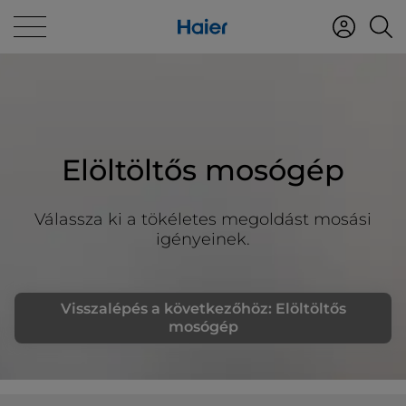
Elöltöltős mosógép
Válassza ki a tökéletes megoldást mosási
igényeinek.
Visszalépés a következőhöz: Elöltöltős
mosógép