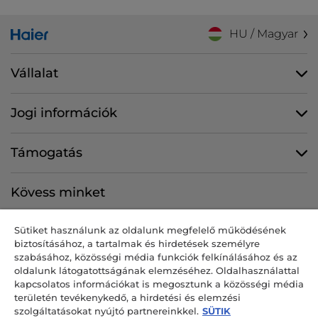
HU / Magyar
Vállalat
Jogi információk
Támogatás
Kövess minket
Sütiket használunk az oldalunk megfelelő működésének
biztosításához, a tartalmak és hirdetések személyre
szabásához, közösségi média funkciók felkínálásához és az
CANDY HOOVER GROUP S.r.I. egyszemélyes társaság – BEJEGYZETT
oldalunk látogatottságának elemzéséhez. Oldalhasználattal
SZÉKHELY: Via Comolli, 57 – 20861 Brugherio (MB) – Olaszország –
kapcsolatos információkat is megosztunk a közösségi média
BEJEGYZETT TELEPHELYEK: Via Privata Eden Fumagalli snc – 20861
területén tevékenykedő, a hirdetési és elemzési
Brugherio (MB) és Via Trento n. 20/A-22 – 20871 Vimercate (MB) –
szolgáltatásokat nyújtó partnereinkkel.
SÜTIK