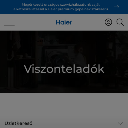
Megérkezett országos szervizhálózatunk saját
alkatrészellátással a Haier prémium gépeinek szakszerű
támogatásáért!
Kezdőlap
Terméktámogatás
Viszonteladók
Viszonteladók
Üzletkereső