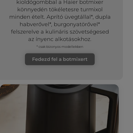
kioldógombbal a Haier botmixer
könnyedén tökéletesre turmixol
minden ételt. Aprító üvegtállal*, dupla
habverővel*, burgonyatörővel*
felszerelve a kulináris szövetségesed
az ínyenc alkotásokhoz.
* csak bizonyos modellekben
Fedezd fel a botmixert