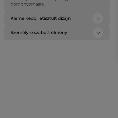
gombnyomásra.
Kiemelkedő, letisztult dizájn
A főzés művészetének elegáns
újrafogalmazása.
Személyre szabott élmény
Az összes kulináris titkot
elsajátíthatod a hOn app-on
keresztül.