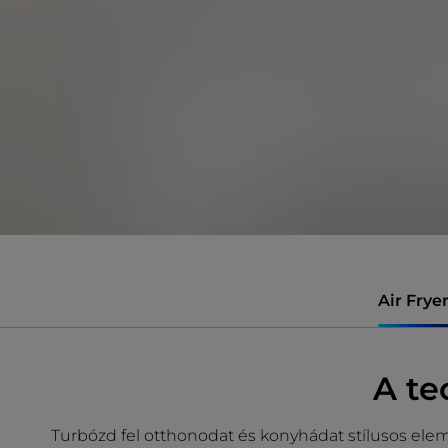
Air Frye
A te
Turbózd fel otthonodat és konyhádat stílusos elemek