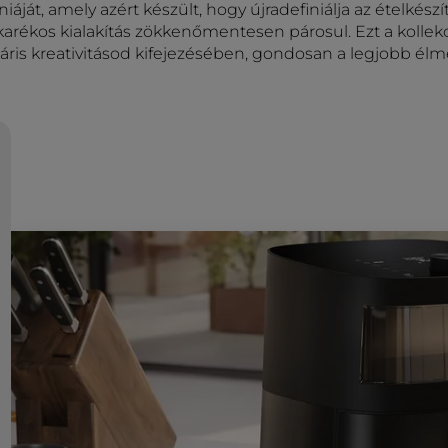
niáját, amely azért készült, hogy újradefiniálja az ételkész
karékos kialakítás zökkenőmentesen párosul. Ezt a kollek
áris kreativitásod kifejezésében, gondosan a legjobb élm