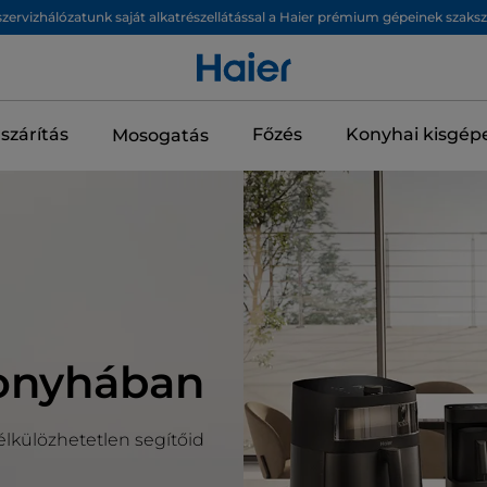
zervizhálózatunk saját alkatrészellátással a Haier prémium gépeinek szaks
szárítás
Főzés
Konyhai kisgép
Mosogatás
konyhában
élkülözhetetlen segítőid