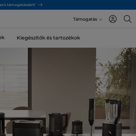
zerű támogatásáért!
Támogatás
ek
Kiegészítők és tartozékok