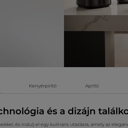
r
Kenyérpirító
Aprító
chnológia és a dizájn találk
kel, és indulj el egy kulináris utazásra, amely az eleganc