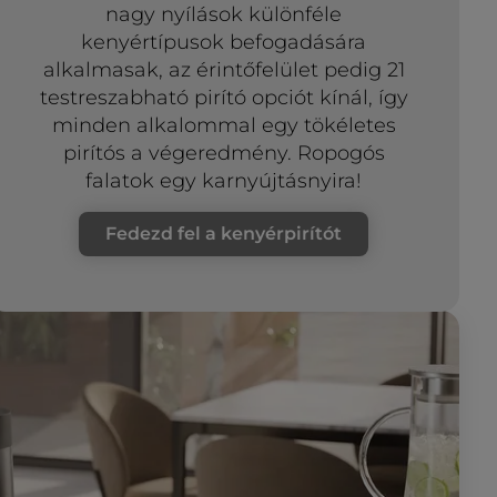
nagy nyílások különféle
kenyértípusok befogadására
alkalmasak, az érintőfelület pedig 21
testreszabható pirító opciót kínál, így
minden alkalommal egy tökéletes
pirítós a végeredmény. Ropogós
falatok egy karnyújtásnyira!
Fedezd fel a kenyérpirítót