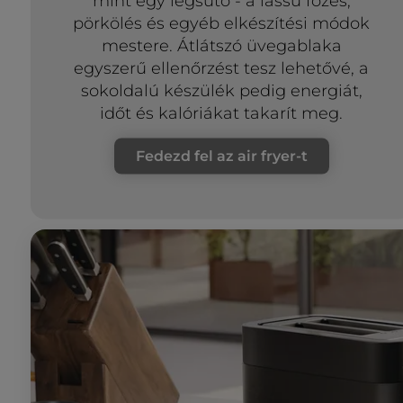
mint egy légsütő - a lassú főzés,
pörkölés és egyéb elkészítési módok
mestere. Átlátszó üvegablaka
egyszerű ellenőrzést tesz lehetővé, a
sokoldalú készülék pedig energiát,
időt és kalóriákat takarít meg.
Fedezd fel az air fryer-t