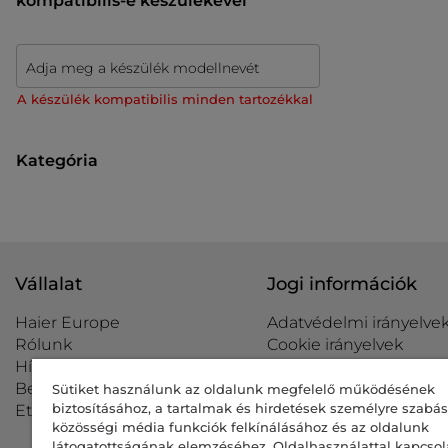
kompatibilis-e készülékével
Adja meg a készülék modellnevét
A készülék kompatibilis minden tartozékkal
Kategória
Vállalat
Jogi információk
Haier Europe
Adatvédelmi irányelve
Rólunk
Cookie irányelvek
Hírlevél
Adatvédelmi beállításo
Befektetői kapcsolatok
Akadálymentesítési
Sütiket használunk az oldalunk megfelelő működésének
biztosításához, a tartalmak és hirdetések személyre szabá
Etikai kódex
nyilatkozat
közösségi média funkciók felkínálásához és az oldalunk
Data Act Policy
látogatottságának elemzéséhez. Oldalhasználattal kapcsol