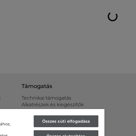
Támogatás
k
Technikai támogatás
Alkatrészek és kiegészítők
k
Viszonteladók
Összes süti elfogadása
sához,
atos