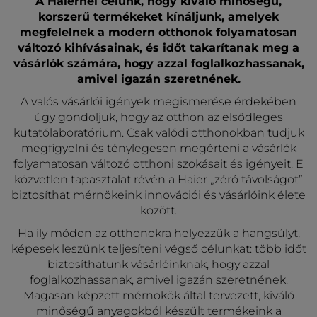
A Haiernél célunk, hogy kiváló minőségű,
korszerű termékeket kínáljunk, amelyek
megfelelnek a modern otthonok folyamatosan
változó kihívásainak, és időt takarítanak meg a
vásárlók számára, hogy azzal foglalkozhassanak,
amivel igazán szeretnének.
A valós vásárlói igények megismerése érdekében
úgy gondoljuk, hogy az otthon az elsődleges
kutatólaboratórium. Csak valódi otthonokban tudjuk
megfigyelni és ténylegesen megérteni a vásárlók
folyamatosan változó otthoni szokásait és igényeit. E
közvetlen tapasztalat révén a Haier „zéró távolságot”
biztosíthat mérnökeink innovációi és vásárlóink élete
között.
Ha ily módon az otthonokra helyezzük a hangsúlyt,
képesek leszünk teljesíteni végső célunkat: több időt
biztosíthatunk vásárlóinknak, hogy azzal
foglalkozhassanak, amivel igazán szeretnének.
Magasan képzett mérnökök által tervezett, kiváló
minőségű anyagokból készült termékeink a