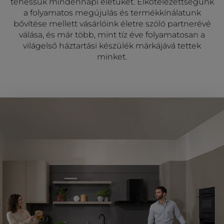
tehessük mindennapi életüket. Elkötelezettségünk
a folyamatos megújulás és termékkínálatunk
bővítése mellett vásárlóink életre szóló partnerévé
válása, és már több, mint tíz éve folyamatosan a
világelső háztartási készülék márkájává tettek
minket.