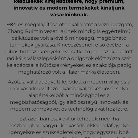
készülékek kifejlesztésére, hogy prémium,
innovatív és modern termékeket kínáljunk
vásárlóinknak.
1984-es megalapítása óta a vállalatot a vezérigazgató,
Zhang Ruimin vezeti, akinek mindig is egyértelmű
célkitűzése volt a kiváló minőségű, megbízható
termékek gyártása. Kinevezésének első évében a
hibás hűtőszekrényekre vonatkozó panaszokra adott
radikális válaszlépésként a dolgozók előtt zúzta szét
kalapáccsal a hűtőszekrényeket, ez az akciója pedig
meghatározó volt a Haier márka életében.
Azóta a vállalat együtt fejlődött a modern világ és a
mai vásárlók változó elvárásaival, tőkét kovácsolva
alapértékeiből: a minőségből és a
megbízhatóságból, így első osztályú, innovatív és
modern termékeket és technológiákat hoz létre.
Ezt azonban csak akkor tehetjük meg, ha
összhangban vagyunk a vásárlóinkkal, odafigyelve
igényeikre és szükségleteikre, hogy egyszerűbbé