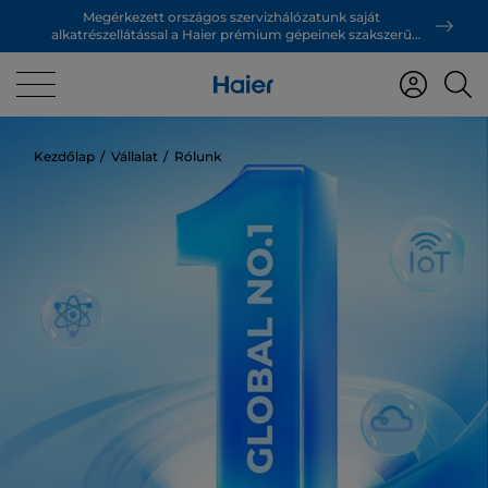
Megérkezett országos szervizhálózatunk saját
alkatrészellátással a Haier prémium gépeinek szakszerű
támogatásáért!
Kezdőlap
Vállalat
Rólunk