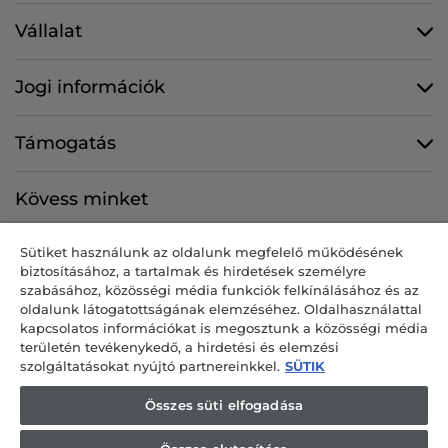
Vállalat
Jogi információk
Támogatás
Kövess minket
Sütiket használunk az oldalunk megfelelő működésének
biztosításához, a tartalmak és hirdetések személyre
szabásához, közösségi média funkciók felkínálásához és az
CANDY HOOVER GROUP S.r.I. egyszemélyes társaság – BEJEGYZETT
oldalunk látogatottságának elemzéséhez. Oldalhasználattal
SZÉKHELY: Via Comolli, 57 – 20861 Brugherio (MB) – Olaszország –
kapcsolatos információkat is megosztunk a közösségi média
BEJEGYZETT TELEPHELYEK: Via Privata Eden Fumagalli snc – 20861
területén tevékenykedő, a hirdetési és elemzési
Brugherio (MB) és Via Trento n. 20/A-22 – 20871 Vimercate (MB) –
szolgáltatásokat nyújtó partnereinkkel.
SÜTIK
Olaszország – tel.: +39-039-2086-1 – fax: +39-039-2086-237 – jegyzett
tőke: 35 000 000 00 € teljes egészében befizetve – a Milan-Monza-
Összes süti elfogadása
Brianza-Lodi cégjegyzékben szereplő adószám és nyilvántartási szám:
04666310158 – héaazonosító szám: 00786860965 – REA-szám: MB-