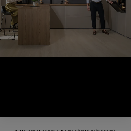
Amiben hiszünk
Szerintünk a legkiválóbb kutatólabor a vásárlóink
otthona