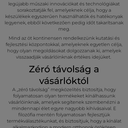
legújabb műszaki innovációkat és technológiákat
sorakoztatják fel, amelyeknek célja, hogy a
készülékek egyszerűen használhatók és hatékonyak
legyenek, ebből következően pedig időt takarítsanak
meg.
Mind az öt kontinensen rendelkezünk kutatási és
fejlesztési központokkal, amelyeknek egyetlen célja,
hogy olyan megoldásokat dolgozzanak ki, amelyek
visszaadják vásárlóinknak értékes idejüket.
Zéró távolság a
vásárlóktól
A „zéró távolság” megközelítés biztosítja, hogy
folyamatosan olyan termékeket kínálhassunk
vásárlóinknak, amelyek segítenek szembenézni a
mindennapi élet egyre nagyobb kihívásaival. E
filozófia mentén folyamatosan fejlesztjük
termékválasztékunkat, és biztosítjuk, hogy a kínálat
alkalmazkodjon a modern otthonok örökösen