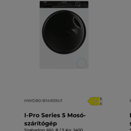
HWD80-B14959U1
I-Pro Series 5 Mosó-
szárítógép
Szabadon álló, 8 / 5 Kg, 1400