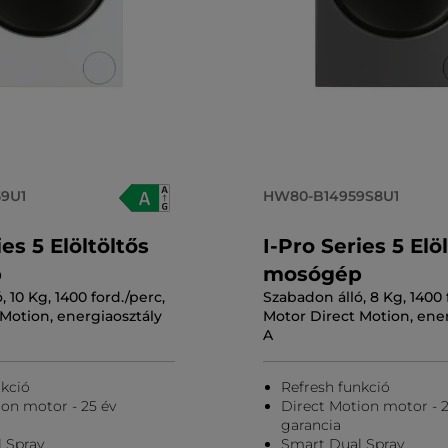
9U1
HW80-B14959S8U1
ies 5 Elöltöltős
I-Pro Series 5 Elö
p
mosógép
 10 Kg, 1400 ford./perc,
Szabadon álló, 8 Kg, 1400 
Motion, energiaosztály
Motor Direct Motion, ener
A
nkció
Refresh funkció
ion motor - 25 év
Direct Motion motor - 2
garancia
 Spray
Smart Dual Spray