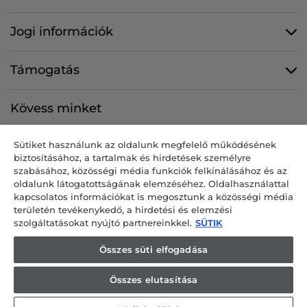
Jogi információk
Támogatás
Kövess minket
Sütiket használunk az oldalunk megfelelő működésének
biztosításához, a tartalmak és hirdetések személyre
szabásához, közösségi média funkciók felkínálásához és az
CANDY HOOVER GROUP S.r.I. egyszemélyes társaság – BEJEGYZETT
oldalunk látogatottságának elemzéséhez. Oldalhasználattal
SZÉKHELY: Via Comolli, 57 – 20861 Brugherio (MB) – Olaszország –
kapcsolatos információkat is megosztunk a közösségi média
BEJEGYZETT TELEPHELYEK: Via Privata Eden Fumagalli snc – 20861
területén tevékenykedő, a hirdetési és elemzési
Brugherio (MB) és Via Trento n. 20/A-22 – 20871 Vimercate (MB) –
szolgáltatásokat nyújtó partnereinkkel.
SÜTIK
Olaszország – tel.: +39-039-2086-1 – fax: +39-039-2086-237 – jegyzett
tőke: 35 000 000 00 € teljes egészében befizetve – a Milan-Monza-
Összes süti elfogadása
Brianza-Lodi cégjegyzékben szereplő adószám és nyilvántartási szám:
04666310158 – héaazonosító szám: 00786860965 – REA-szám: MB-
Összes elutasítása
1033934 – engedély: IT AEOF 211870 – a Candy S.p.A. által irányított és