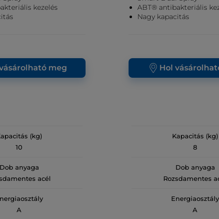
kteriális kezelés
ABT® antibakteriális ke
itás
Nagy kapacitás
 vásárolható meg
Hol vásárolha
apacitás (kg)
Kapacitás (kg)
10
8
Dob anyaga
Dob anyaga
sdamentes acél
Rozsdamentes a
nergiaosztály
Energiaosztály
A
A