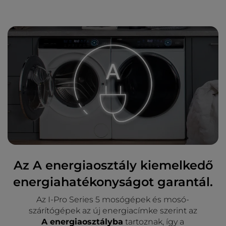
Az A energiaosztály kiemelkedő
energiahatékonyságot garantál.
Az I-Pro Series 5 mosógépek és mosó-
szárítógépek az új energiacímke szerint az
A energiaosztályba
tartoznak, így a