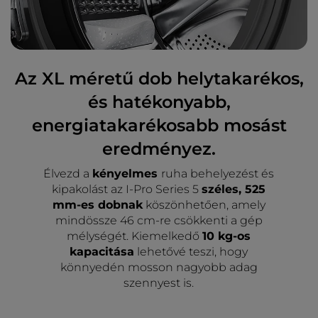
Az XL méretű dob helytakarékos,
és hatékonyabb,
energiatakarékosabb mosást
eredményez.
Élvezd a
kényelmes
ruha behelyezést és
kipakolást az I-Pro Series 5
széles, 525
mm-es dobnak
köszönhetően, amely
mindössze 46 cm-re csökkenti a gép
mélységét. Kiemelkedő
10 kg-os
kapacitása
lehetővé teszi, hogy
könnyedén mosson nagyobb adag
szennyest is.