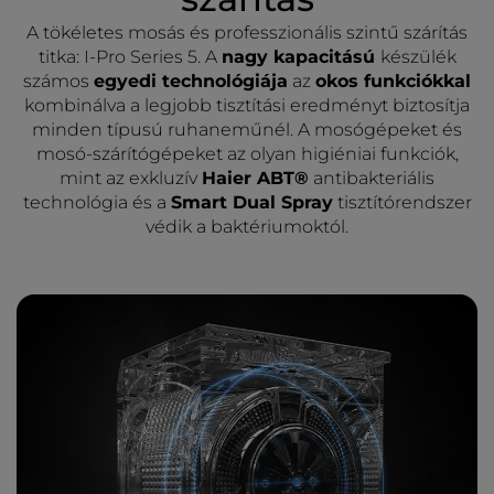
A tökéletes mosás és professzionális szintű szárítás
titka: I-Pro Series 5. A
nagy kapacitású
készülék
számos
egyedi technológiája
az
okos funkciókkal
kombinálva a legjobb tisztítási eredményt biztosítja
minden típusú ruhaneműnél. A mosógépeket és
mosó-szárítógépeket az olyan higiéniai funkciók,
mint az exkluzív
Haier ABT®
antibakteriális
technológia és a
Smart Dual Spray
tisztítórendszer
védik a baktériumoktól.