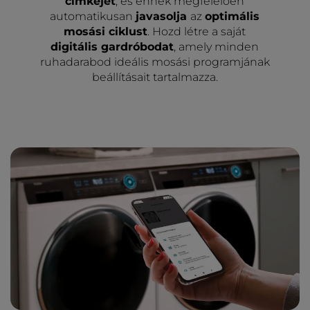
címkéjét
, és ennek megfelelően
automatikusan
javasolja
az
optimális
mosási ciklust
. Hozd létre a saját
digitális gardróbodat
, amely minden
ruhadarabod ideális mosási programjának
beállításait tartalmazza.