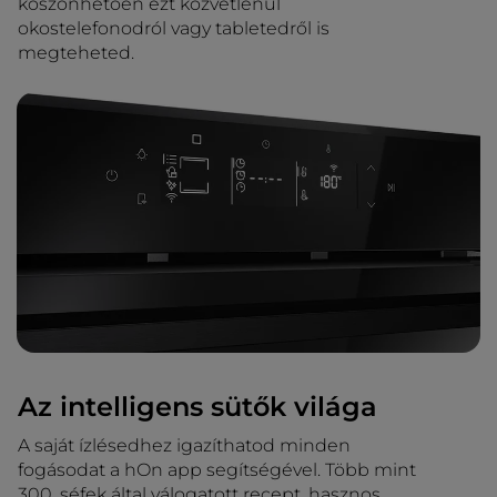
köszönhetően ezt közvetlenül
okostelefonodról vagy tabletedről is
megteheted.
Az intelligens sütők világa
A saját ízlésedhez igazíthatod minden
fogásodat a hOn app segítségével. Több mint
300, séfek által válogatott recept, hasznos