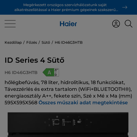
Megérkezett országos szervizhálózatunk saját
alkatrészellátással a Haier prémium gépeinek szakszerű
támogatásáért!
Kezdőlap
Főzés
Sütő
H6 ID46G3HTB
ID Series 4 Sütő
H6 ID46G3HTB
hőlégbefúvás, 78 liter, hidrolitikus, 18 funkciókat,
Távezzérlés és extra tartalom (WiFi+BLUETOOTH®),
energiaosztály A++, fekete szín, Szé x Mé x Ma (mm)
595X595X568
Összes műszaki adat megtekintése