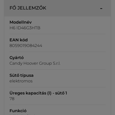
FŐ JELLEMZŐK
Modellnév
H6 ID46G3HTB
EAN kód
8059019084244
Gyártó
Candy Hoover Group S.r.l.
Sütő típusa
elektromos
Üreges kapacitás (l) - sütő 1
78
Funkció