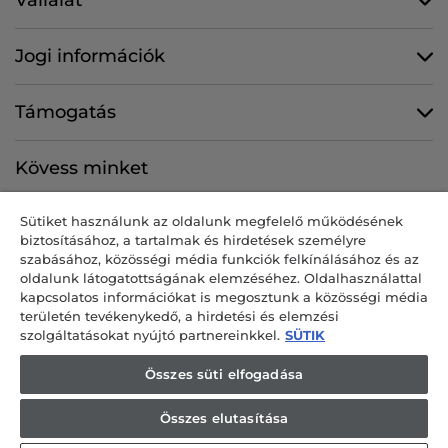
Jogi információk
Támogatás
Kövess minket
Sütiket használunk az oldalunk megfelelő működésének
biztosításához, a tartalmak és hirdetések személyre
szabásához, közösségi média funkciók felkínálásához és az
CANDY HOOVER GROUP S.r.I. egyszemélyes társaság – BEJEGYZETT
oldalunk látogatottságának elemzéséhez. Oldalhasználattal
SZÉKHELY: Via Comolli, 57 – 20861 Brugherio (MB) – Olaszország –
kapcsolatos információkat is megosztunk a közösségi média
BEJEGYZETT TELEPHELYEK: Via Privata Eden Fumagalli snc – 20861
területén tevékenykedő, a hirdetési és elemzési
Brugherio (MB) és Via Trento n. 20/A-22 – 20871 Vimercate (MB) –
szolgáltatásokat nyújtó partnereinkkel.
SÜTIK
Olaszország – tel.: +39-039-2086-1 – fax: +39-039-2086-237 – jegyzett
tőke: 35 000 000 00 € teljes egészében befizetve – a Milan-Monza-
Összes süti elfogadása
Brianza-Lodi cégjegyzékben szereplő adószám és nyilvántartási szám:
04666310158 – héaazonosító szám: 00786860965 – REA-szám: MB-
Összes elutasítása
1033934 – engedély: IT AEOF 211870 – a Candy S.p.A. által irányított és