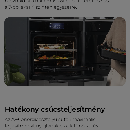
használd ki a hatalmas 78l-es sütőteret és süss
a 7-ből akár 4 szinten egyszerre.
Hatékony csúcsteljesítmény
Az A++ energiaosztályú sütők maximális
teljesítményt nyújtanak és a kitűnő sütési