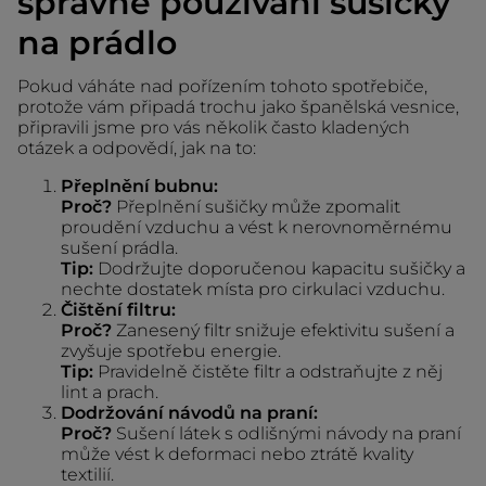
správné používání sušičky
na prádlo
Pokud váháte nad pořízením tohoto spotřebiče,
protože vám připadá trochu jako španělská vesnice,
připravili jsme pro vás několik často kladených
otázek a odpovědí, jak na to:
Přeplnění bubnu:
Proč?
Přeplnění sušičky může zpomalit
proudění vzduchu a vést k nerovnoměrnému
sušení prádla.
Tip:
Dodržujte doporučenou kapacitu sušičky a
nechte dostatek místa pro cirkulaci vzduchu.
Čištění filtru:
Proč?
Zanesený filtr snižuje efektivitu sušení a
zvyšuje spotřebu energie.
Tip:
Pravidelně čistěte filtr a odstraňujte z něj
lint a prach.
Dodržování návodů na praní:
Proč?
Sušení látek s odlišnými návody na praní
může vést k deformaci nebo ztrátě kvality
textilií.