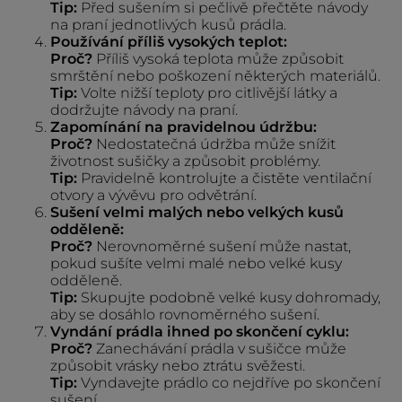
Tip:
Před sušením si pečlivě přečtěte návody
na praní jednotlivých kusů prádla.
Používání příliš vysokých teplot:
Proč?
Příliš vysoká teplota může způsobit
smrštění nebo poškození některých materiálů.
Tip:
Volte nižší teploty pro citlivější látky a
dodržujte návody na praní.
Zapomínání na pravidelnou údržbu:
Proč?
Nedostatečná údržba může snížit
životnost sušičky a způsobit problémy.
Tip:
Pravidelně kontrolujte a čistěte ventilační
otvory a vývěvu pro odvětrání.
Sušení velmi malých nebo velkých kusů
odděleně:
Proč?
Nerovnoměrné sušení může nastat,
pokud sušíte velmi malé nebo velké kusy
odděleně.
Tip:
Skupujte podobně velké kusy dohromady,
aby se dosáhlo rovnoměrného sušení.
Vyndání prádla ihned po skončení cyklu:
Proč?
Zanechávání prádla v sušičce může
způsobit vrásky nebo ztrátu svěžesti.
Tip:
Vyndavejte prádlo co nejdříve po skončení
sušení.