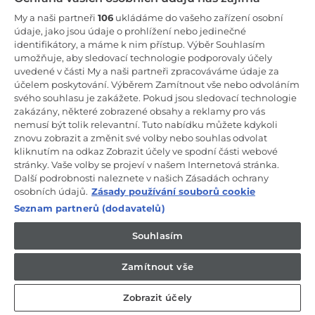
Zůstaňte v kontaktu!
My a naši partneři
106
ukládáme do vašeho zařízení osobní
údaje, jako jsou údaje o prohlížení nebo jedinečné
Odebírejte náš newsletter
identifikátory, a máme k nim přístup. Výběr Souhlasím
umožňuje, aby sledovací technologie podporovaly účely
uvedené v části My a naši partneři zpracováváme údaje za
účelem poskytování. Výběrem Zamítnout vše nebo odvoláním
svého souhlasu je zakážete. Pokud jsou sledovací technologie
zakázány, některé zobrazené obsahy a reklamy pro vás
CANDY HOOVER GROUP S.r.I. - Jediný akcionář - SÍDLO
nemusí být tolik relevantní. Tuto nabídku můžete kdykoli
SPOLEČNOSTI: Via Comolli, 57 - 20861 Brugherio (Monza Brianza) -
Itálie - ADMINISTRATIVNÍ KANCELÁŘE: Via Privata Eden Fumagalli
znovu zobrazit a změnit své volby nebo souhlas odvolat
snc - 20861 Brugherio (Monza Brianza) a Via Trento č. 20/A-22 -
kliknutím na odkaz Zobrazit účely ve spodní části webové
20871 Vimercate (Monza Brianza) - Itálie - Tel.: +39.039.2086.1 - Fax:
stránky. Vaše volby se projeví v našem Internetová stránka.
+39.039.2086.237 - Základní kapitál 35 000 000,00 € plně splacený -
Další podrobnosti naleznete v našich Zásadách ochrany
IČ a číslo zápisu v obchodním rejstříku Milán-Monza-Brianza-Lodi
04666310158 - DIČ 00786860965 - Číslo REA (Ekonomicko-správní
osobních údajů.
Zásady používání souborů cookie
rejstřík): MB-1033934 - Autorizace IT AEOF 211870 - Společnost
Seznam partnerů (dodavatelů)
podléhající řídicím a koordinačním činnostem společnosti Candy
S.p.A.
Souhlasím
CZ / Česká republika
Zamítnout vše
Zobrazit účely