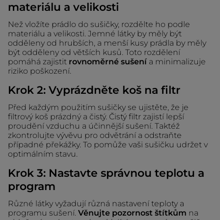
materiálu a velikosti
Než vložíte prádlo do sušičky, rozdělte ho podle
materiálu a velikosti. Jemné látky by měly být
odděleny od hrubších, a menší kusy prádla by měly
být odděleny od větších kusů. Toto rozdělení
pomáhá zajistit
rovnoměrné sušení
a minimalizuje
riziko poškození.
Krok 2: Vyprázdněte koš na filtr
Před každým použitím sušičky se ujistěte, že je
filtrový koš prázdný a čistý. Čistý filtr zajistí lepší
proudění vzduchu a účinnější sušení. Taktéž
zkontrolujte vývěvu pro odvětrání a odstraňte
případné překážky. To pomůže vaši sušičku udržet v
optimálním stavu.
Krok 3: Nastavte správnou teplotu a
program
Různé látky vyžadují různá nastavení teploty a
programu sušení.
Věnujte pozornost štítkům
na