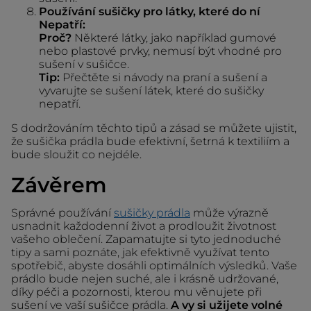
Používání sušičky pro látky, které do ní
Nepatří:
Proč?
Některé látky, jako například gumové
nebo plastové prvky, nemusí být vhodné pro
sušení v sušičce.
Tip:
Přečtěte si návody na praní a sušení a
vyvarujte se sušení látek, které do sušičky
nepatří.
S dodržováním těchto tipů a zásad se můžete ujistit,
že sušička prádla bude efektivní, šetrná k textiliím a
bude sloužit co nejdéle.
Závěrem
Správné používání
sušičky prádla
může výrazně
usnadnit každodenní život a prodloužit životnost
vašeho oblečení. Zapamatujte si tyto jednoduché
tipy a sami poznáte, jak efektivně využívat tento
spotřebič, abyste dosáhli optimálních výsledků. Vaše
prádlo bude nejen suché, ale i krásně udržované,
díky péči a pozornosti, kterou mu věnujete při
sušení ve vaší sušičce prádla.
A vy si užijete volné