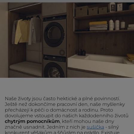
Naše životy jsou často hektické a plné povinností.
Ještě než dokončíme pracovní den, naše myšlenky
přecházejí k péči o domácnost a rodinu. Proto
dovolujeme vstoupit do našich každodenního životů
chytrým pomocníkům
, kteří mohou naše dny
značně usnadnit. Jedním z nich je
sušička
- silný
konkurent věšákům a šňůrám na prádlo. Existuje