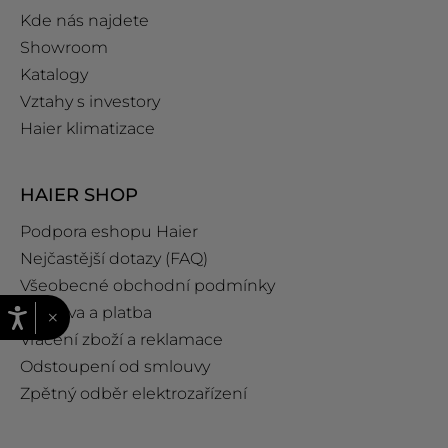
Kde nás najdete
Showroom
Katalogy
Vztahy s investory
Haier klimatizace
HAIER SHOP
Podpora eshopu Haier
Nejčastější dotazy (FAQ)
Všeobecné obchodní podmínky
Doprava a platba
×
Vrácení zboží a reklamace
Odstoupení od smlouvy
Zpětný odběr elektrozařízení