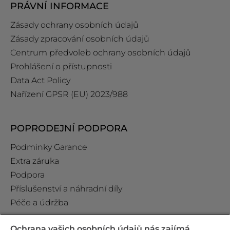
PRÁVNÍ INFORMACE
Zásady ochrany osobních údajů
Zásady zpracování osobních údajů
Centrum předvoleb ochrany osobních údajů
Prohlášení o přístupnosti
Data Act Policy
Nařízení GPSR (EU) 2023/988
POPRODEJNÍ PODPORA
Podminky Garance
Extra záruka
Podpora
Příslušenství a náhradní díly
Péče a údržba
Ochrana vašich osobních údajů nás zajímá