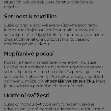
situacích, kdy potřebujete čerstvé oblečení co
nejdříve.
Šetrnost k textiliím
Sušičky prádla jsou vybaveny různými programy,
které umožňují nastavení optimální teploty a času
sušení pro různé typy látek. To znamená, že můžete
chránit citlivé látky a udržovat kvalitu vašeho
oblečení po delší dobu.
Nepříznivé počasí
Počasí je hlavním nepřítelem venkovnímu sušení.
Deštivé nebo chladné dny mohou zpomalit proces
schnutí prádla. A zima ho celkově zpomaluje, ať se
suší venku nebo uvnitř. Pro některé kusy, například
džínovinu, může být
vhodnější využít sušičku
, která
je nezávislá na podnebních podmínkách.
Udržení svěžesti
Sušičky mohou být vybaveny funkcemi, jako je
odvětrávání, které pomáhá odstraňovat nepříjemné