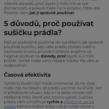
několik důvodů, proč byste ji měli mít ve své
domácnosti, a pokud máte na ni prostor, čtěte dál.
Povíme vám,
jak ji správně používat
.
5 důvodů, proč používat
sušičku prádla?
Než se podrobně pustíme do vysvětlení, jak správně
používat sušičku, aby vaše prádlo zůstalo svěží a
zachovalo si svou původní velikost, pojďme se
nejprve podívat na
důvody, proč
byste si ji měli
pořídit. Určitě máte sami nějaké otázky. My vám je
zodpovíme!
Časová efektivita
Vytížený životní styl může znamenat, že ne vždy
máte čas na čekání, až prádlo uschne na šňůře. Jen
si představte situaci, kdy si na sebe chcete vzít
oblíbené triko, které jste zrovna vyprali. Sušička
prádla vám umožňuje
rychle a
efektivně usušit
prádlo
během krátké doby, což je zvlášť vítané v