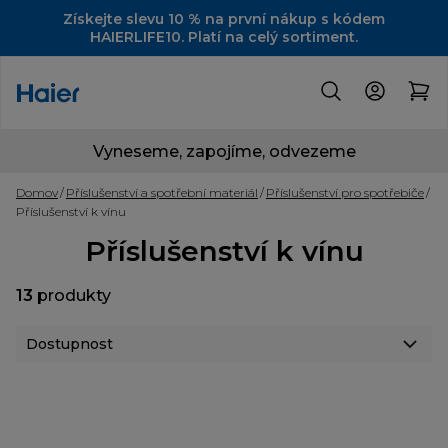
Získejte slevu 10 % na první nákup s kódem
HAIERLIFE10. Platí na celý sortiment.
Vyneseme, zapojíme, odvezeme
Domov
Příslušenství a spotřební materiál
Příslušenství pro spotřebiče
Příslušenství k vínu
Příslušenství k vínu
13
produkty