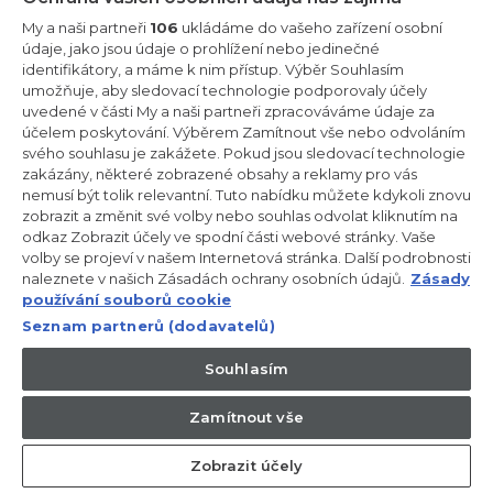
Zůstaňte v kontaktu!
My a naši partneři
106
ukládáme do vašeho zařízení osobní
údaje, jako jsou údaje o prohlížení nebo jedinečné
Odebírejte náš newsletter
identifikátory, a máme k nim přístup. Výběr Souhlasím
umožňuje, aby sledovací technologie podporovaly účely
uvedené v části My a naši partneři zpracováváme údaje za
účelem poskytování. Výběrem Zamítnout vše nebo odvoláním
svého souhlasu je zakážete. Pokud jsou sledovací technologie
zakázány, některé zobrazené obsahy a reklamy pro vás
CANDY HOOVER GROUP S.r.I. - Jediný akcionář - SÍDLO
nemusí být tolik relevantní. Tuto nabídku můžete kdykoli znovu
SPOLEČNOSTI: Via Comolli, 57 - 20861 Brugherio (Monza Brianza) -
Itálie - ADMINISTRATIVNÍ KANCELÁŘE: Via Privata Eden Fumagalli
zobrazit a změnit své volby nebo souhlas odvolat kliknutím na
snc - 20861 Brugherio (Monza Brianza) a Via Trento č. 20/A-22 -
odkaz Zobrazit účely ve spodní části webové stránky. Vaše
20871 Vimercate (Monza Brianza) - Itálie - Tel.: +39.039.2086.1 -
volby se projeví v našem Internetová stránka. Další podrobnosti
Fax: +39.039.2086.237 - Základní kapitál 35 000 000,00 € plně
naleznete v našich Zásadách ochrany osobních údajů.
Zásady
splacený - IČ a číslo zápisu v obchodním rejstříku Milán-Monza-
Brianza-Lodi 04666310158 - DIČ 00786860965 - Číslo REA
používání souborů cookie
(Ekonomicko-správní rejstřík): MB-1033934 - Autorizace IT AEOF
Seznam partnerů (dodavatelů)
211870 - Společnost podléhající řídicím a koordinačním činnostem
společnosti Candy S.p.A.
Souhlasím
CZ / Česká republika
Zamítnout vše
Zobrazit účely