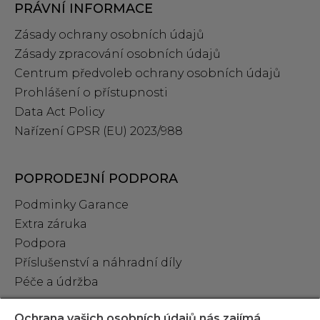
PRÁVNÍ INFORMACE
Zásady ochrany osobních údajů
Zásady zpracování osobních údajů
Centrum předvoleb ochrany osobních údajů
Prohlášení o přístupnosti
Data Act Policy
Nařízení GPSR (EU) 2023/988
POPRODEJNÍ PODPORA
Podminky Garance
Extra záruka
Podpora
Příslušenství a náhradní díly
Péče a údržba
Ochrana vašich osobních údajů nás zajímá