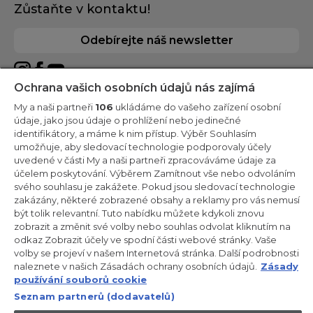
Zůstaňte v kontaktu!
Odebírejte náš newsletter
Ochrana vašich osobních údajů nás zajímá
My a naši partneři
106
ukládáme do vašeho zařízení osobní
CANDY HOOVER GROUP S.r.I. - Jediný akcionář - SÍDLO
údaje, jako jsou údaje o prohlížení nebo jedinečné
SPOLEČNOSTI: Via Comolli, 57 - 20861 Brugherio (Monza Brianza) -
identifikátory, a máme k nim přístup. Výběr Souhlasím
Itálie - ADMINISTRATIVNÍ KANCELÁŘE: Via Privata Eden Fumagalli
umožňuje, aby sledovací technologie podporovaly účely
snc - 20861 Brugherio (Monza Brianza) a Via Trento č. 20/A-22 -
20871 Vimercate (Monza Brianza) - Itálie - Tel.: +39.039.2086.1 -
uvedené v části My a naši partneři zpracováváme údaje za
Fax: +39.039.2086.237 - Základní kapitál 35 000 000,00 € plně
účelem poskytování. Výběrem Zamítnout vše nebo odvoláním
splacený - IČ a číslo zápisu v obchodním rejstříku Milán-Monza-
svého souhlasu je zakážete. Pokud jsou sledovací technologie
Brianza-Lodi 04666310158 - DIČ 00786860965 - Číslo REA
(Ekonomicko-správní rejstřík): MB-1033934 - Autorizace IT AEOF
zakázány, některé zobrazené obsahy a reklamy pro vás nemusí
211870 - Společnost podléhající řídicím a koordinačním činnostem
být tolik relevantní. Tuto nabídku můžete kdykoli znovu
společnosti Candy S.p.A.
zobrazit a změnit své volby nebo souhlas odvolat kliknutím na
odkaz Zobrazit účely ve spodní části webové stránky. Vaše
CZ / Česká republika
volby se projeví v našem Internetová stránka. Další podrobnosti
naleznete v našich Zásadách ochrany osobních údajů.
Zásady
používání souborů cookie
Seznam partnerů (dodavatelů)