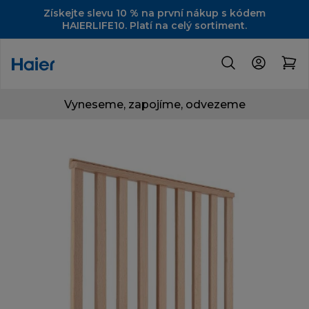
Získejte slevu 10 % na první nákup s kódem
HAIERLIFE10. Platí na celý sortiment.
Vyneseme, zapojíme, odvezeme