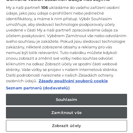
Zůstaňte v kontaktu!
My a naši partneři
106
ukládáme do vašeho zařízení osobní
údaje, jako jsou údaje o prohlížení nebo jedinečné
Odebírejte náš newsletter
identifikátory, a máme k nim přístup. Výběr Souhlasím
umožňuje, aby sledovací technologie podporovaly účely
uvedené v části My a naši partneři zpracováváme údaje za
účelem poskytování. Výběrem Zamítnout vše nebo odvoláním
svého souhlasu je zakážete. Pokud jsou sledovací technologie
zakázány, některé zobrazené obsahy a reklamy pro vás
CANDY HOOVER GROUP S.r.I. - Jediný akcionář - SÍDLO
nemusí být tolik relevantní. Tuto nabídku můžete kdykoli
SPOLEČNOSTI: Via Comolli, 57 - 20861 Brugherio (Monza Brianza) -
Itálie - ADMINISTRATIVNÍ KANCELÁŘE: Via Privata Eden Fumagalli
znovu zobrazit a změnit své volby nebo souhlas odvolat
snc - 20861 Brugherio (Monza Brianza) a Via Trento č. 20/A-22 -
kliknutím na odkaz Zobrazit účely ve spodní části webové
20871 Vimercate (Monza Brianza) - Itálie - Tel.: +39.039.2086.1 - Fax:
stránky. Vaše volby se projeví v našem Internetová stránka.
+39.039.2086.237 - Základní kapitál 35 000 000,00 € plně splacený -
Další podrobnosti naleznete v našich Zásadách ochrany
IČ a číslo zápisu v obchodním rejstříku Milán-Monza-Brianza-Lodi
04666310158 - DIČ 00786860965 - Číslo REA (Ekonomicko-správní
osobních údajů.
Zásady používání souborů cookie
rejstřík): MB-1033934 - Autorizace IT AEOF 211870 - Společnost
Seznam partnerů (dodavatelů)
podléhající řídicím a koordinačním činnostem společnosti Candy
S.p.A.
Souhlasím
CZ / Česká republika
Zamítnout vše
Zobrazit účely