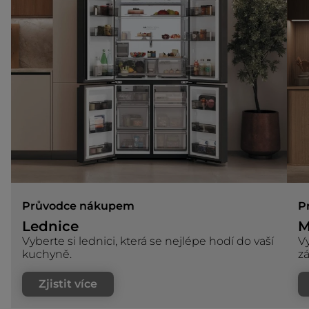
Průvodce nákupem
P
Lednice
M
Vyberte si lednici, která se nejlépe hodí do vaší
Vy
kuchyně.
zá
Zjistit více