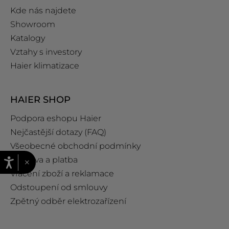
Kde nás najdete
Showroom
Katalogy
Vztahy s investory
Haier klimatizace
HAIER SHOP
Podpora eshopu Haier
Nejčastější dotazy (FAQ)
Všeobecné obchodní podmínky
Doprava a platba
×
Vrácení zboží a reklamace
Odstoupení od smlouvy
Zpětný odběr elektrozařízení