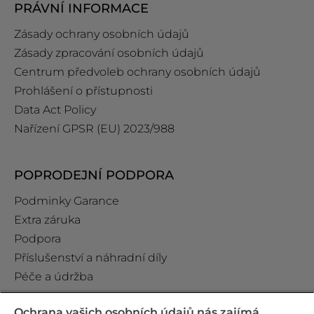
PRÁVNÍ INFORMACE
Zásady ochrany osobních údajů
Zásady zpracování osobních údajů
Centrum předvoleb ochrany osobních údajů
Prohlášení o přístupnosti
Data Act Policy
Nařízení GPSR (EU) 2023/988
POPRODEJNÍ PODPORA
Podminky Garance
Extra záruka
Podpora
Příslušenství a náhradní díly
Péče a údržba
Ochrana vašich osobních údajů nás zajímá