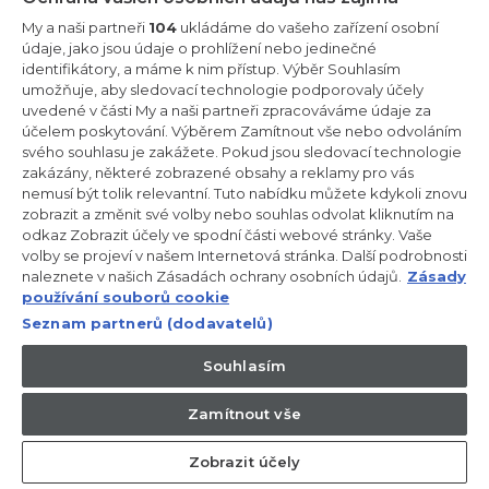
Zůstaňte v kontaktu!
My a naši partneři
104
ukládáme do vašeho zařízení osobní
údaje, jako jsou údaje o prohlížení nebo jedinečné
Odebírejte náš newsletter
identifikátory, a máme k nim přístup. Výběr Souhlasím
umožňuje, aby sledovací technologie podporovaly účely
uvedené v části My a naši partneři zpracováváme údaje za
účelem poskytování. Výběrem Zamítnout vše nebo odvoláním
svého souhlasu je zakážete. Pokud jsou sledovací technologie
zakázány, některé zobrazené obsahy a reklamy pro vás
CANDY HOOVER GROUP S.r.I. - Jediný akcionář - SÍDLO
nemusí být tolik relevantní. Tuto nabídku můžete kdykoli znovu
SPOLEČNOSTI: Via Comolli, 57 - 20861 Brugherio (Monza Brianza) -
Itálie - ADMINISTRATIVNÍ KANCELÁŘE: Via Privata Eden Fumagalli
zobrazit a změnit své volby nebo souhlas odvolat kliknutím na
snc - 20861 Brugherio (Monza Brianza) a Via Trento č. 20/A-22 -
odkaz Zobrazit účely ve spodní části webové stránky. Vaše
20871 Vimercate (Monza Brianza) - Itálie - Tel.: +39.039.2086.1 -
volby se projeví v našem Internetová stránka. Další podrobnosti
Fax: +39.039.2086.237 - Základní kapitál 35 000 000,00 € plně
naleznete v našich Zásadách ochrany osobních údajů.
Zásady
splacený - IČ a číslo zápisu v obchodním rejstříku Milán-Monza-
Brianza-Lodi 04666310158 - DIČ 00786860965 - Číslo REA
používání souborů cookie
(Ekonomicko-správní rejstřík): MB-1033934 - Autorizace IT AEOF
Seznam partnerů (dodavatelů)
211870 - Společnost podléhající řídicím a koordinačním činnostem
společnosti Candy S.p.A.
Souhlasím
CZ / Česká republika
Zamítnout vše
Zobrazit účely