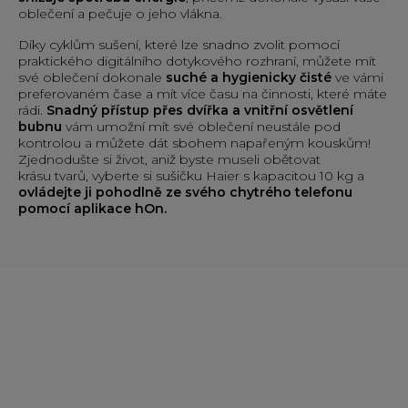
oblečení a pečuje o jeho vlákna.
Díky cyklům sušení, které lze snadno zvolit pomocí
praktického digitálního dotykového rozhraní, můžete mít
své oblečení dokonale
suché a hygienicky čisté
ve vámi
preferovaném čase a mít více času na činnosti, které máte
rádi.
Snadný přístup přes dvířka a vnitřní osvětlení
bubnu
vám umožní mít své oblečení neustále pod
kontrolou a můžete dát sbohem napařeným kouskům!
Zjednodušte si život, aniž byste museli obětovat
krásu tvarů, vyberte si sušičku Haier s kapacitou 10 kg a
ovládejte ji pohodlně ze svého chytrého telefonu
pomocí aplikace hOn.