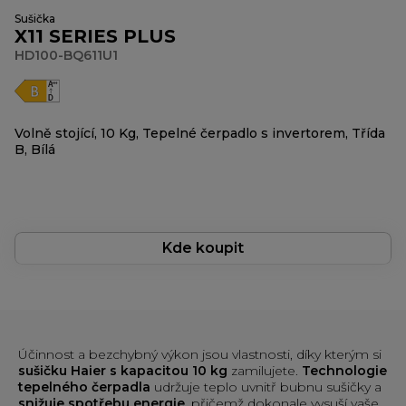
Sušička
X11 SERIES PLUS
HD100-BQ611U1
Volně stojící, 10 Kg, Tepelné čerpadlo s invertorem, Třída
B, Bílá
Kde koupit
Účinnost a bezchybný výkon jsou vlastnosti, díky kterým si
sušičku Haier s kapacitou 10 kg
zamilujete.
Technologie
tepelného čerpadla
udržuje teplo uvnitř bubnu sušičky a
snižuje spotřebu energie
, přičemž dokonale vysuší vaše