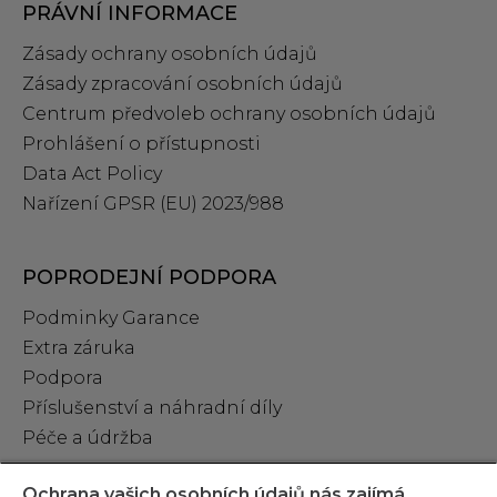
PRÁVNÍ INFORMACE
Zásady ochrany osobních údajů
Zásady zpracování osobních údajů
Centrum předvoleb ochrany osobních údajů
Prohlášení o přístupnosti
Data Act Policy
Nařízení GPSR (EU) 2023/988
POPRODEJNÍ PODPORA
Podminky Garance
Extra záruka
Podpora
Příslušenství a náhradní díly
Péče a údržba
Ochrana vašich osobních údajů nás zajímá