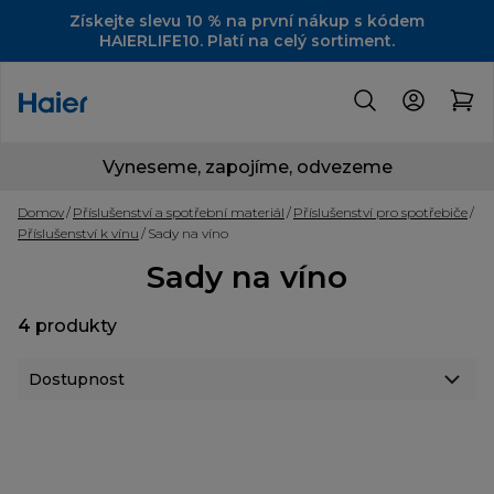
Získejte slevu 10 % na první nákup s kódem
HAIERLIFE10. Platí na celý sortiment.
Vyneseme, zapojíme, odvezeme
Domov
Příslušenství a spotřební materiál
Příslušenství pro spotřebiče
Příslušenství k vínu
Sady na víno
Sady na víno
4
produkty