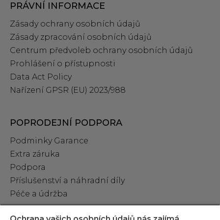
PRÁVNÍ INFORMACE
Zásady ochrany osobních údajů
Zásady zpracování osobních údajů
Centrum předvoleb ochrany osobních údajů
Prohlášení o přístupnosti
Data Act Policy
Nařízení GPSR (EU) 2023/988
POPRODEJNÍ PODPORA
Podminky Garance
Extra záruka
Podpora
Příslušenství a náhradní díly
Péče a údržba
Ochrana vašich osobních údajů nás zajímá