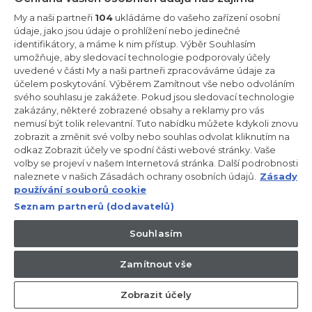
Zůstaňte v kontaktu!
My a naši partneři
104
ukládáme do vašeho zařízení osobní
údaje, jako jsou údaje o prohlížení nebo jedinečné
Odebírejte náš newsletter
identifikátory, a máme k nim přístup. Výběr Souhlasím
umožňuje, aby sledovací technologie podporovaly účely
uvedené v části My a naši partneři zpracováváme údaje za
účelem poskytování. Výběrem Zamítnout vše nebo odvoláním
svého souhlasu je zakážete. Pokud jsou sledovací technologie
zakázány, některé zobrazené obsahy a reklamy pro vás
CANDY HOOVER GROUP S.r.I. - Jediný akcionář - SÍDLO
nemusí být tolik relevantní. Tuto nabídku můžete kdykoli znovu
SPOLEČNOSTI: Via Comolli, 57 - 20861 Brugherio (Monza Brianza) -
Itálie - ADMINISTRATIVNÍ KANCELÁŘE: Via Privata Eden Fumagalli
zobrazit a změnit své volby nebo souhlas odvolat kliknutím na
snc - 20861 Brugherio (Monza Brianza) a Via Trento č. 20/A-22 -
odkaz Zobrazit účely ve spodní části webové stránky. Vaše
20871 Vimercate (Monza Brianza) - Itálie - Tel.: +39.039.2086.1 -
volby se projeví v našem Internetová stránka. Další podrobnosti
Fax: +39.039.2086.237 - Základní kapitál 35 000 000,00 € plně
naleznete v našich Zásadách ochrany osobních údajů.
Zásady
splacený - IČ a číslo zápisu v obchodním rejstříku Milán-Monza-
Brianza-Lodi 04666310158 - DIČ 00786860965 - Číslo REA
používání souborů cookie
(Ekonomicko-správní rejstřík): MB-1033934 - Autorizace IT AEOF
Seznam partnerů (dodavatelů)
211870 - Společnost podléhající řídicím a koordinačním činnostem
společnosti Candy S.p.A.
Souhlasím
CZ / Česká republika
Zamítnout vše
Zobrazit účely